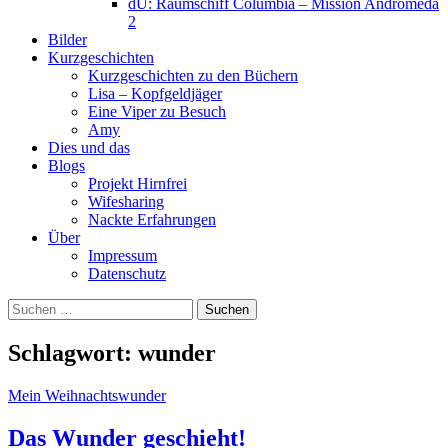
dU: Raumschiff Columbia – Mission Andromeda
2
Bilder
Kurzgeschichten
Kurzgeschichten zu den Büchern
Lisa – Kopfgeldjäger
Eine Viper zu Besuch
Amy
Dies und das
Blogs
Projekt Hirnfrei
Wifesharing
Nackte Erfahrungen
Über
Impressum
Datenschutz
Suchen
nach:
Schlagwort:
wunder
Mein Weihnachtswunder
Das Wunder geschieht!