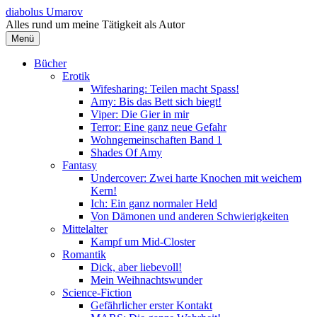
Springe
diabolus Umarov
zum
Alles rund um meine Tätigkeit als Autor
Inhalt
Menü
Bücher
Erotik
Wifesharing: Teilen macht Spass!
Amy: Bis das Bett sich biegt!
Viper: Die Gier in mir
Terror: Eine ganz neue Gefahr
Wohngemeinschaften Band 1
Shades Of Amy
Fantasy
Undercover: Zwei harte Knochen mit weichem
Kern!
Ich: Ein ganz normaler Held
Von Dämonen und anderen Schwierigkeiten
Mittelalter
Kampf um Mid-Closter
Romantik
Dick, aber liebevoll!
Mein Weihnachtswunder
Science-Fiction
Gefährlicher erster Kontakt