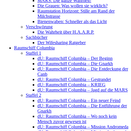
MARS: Die ganze Wahrheit!
Die Grauen: Was wollen sie wirklich?
Raumstation Horizont: Stille am Rand der
Milchstrasse
Bienenwaben: Schneller als das Licht
Verschwörung
Die Wahrheit über H.A.A.R.P.
Sachbücher
Der Wifesharing Ratgeber
Raumschiff Columbia
Staffel 1
dU: Raumschiff Columbia – Der Beginn
dU: Raumschiff Columbia – Die Gnarkh
dU: Raumschiff Columbia – Die Entdeckung der
Canb
dU: Raumschiff Columbia – Gestrandet
dU: Raumschiff Columbia – KRIEG
dU: Raumschiff Columbia – Jagd auf die MARS
Staffel 2
dU: Raumschiff Columbia – Ein neuer Feind
dU: Raumschiff Columbia – Die Entführung der
Gnarkh
dU: Raumschiff Columbia – Wo noch kein
Mensch zuvor gewesen ist
dU: Raumschiff Columbia – Mission Andromeda