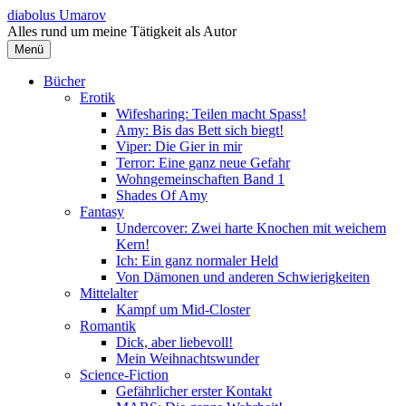
Springe
diabolus Umarov
zum
Alles rund um meine Tätigkeit als Autor
Inhalt
Menü
Bücher
Erotik
Wifesharing: Teilen macht Spass!
Amy: Bis das Bett sich biegt!
Viper: Die Gier in mir
Terror: Eine ganz neue Gefahr
Wohngemeinschaften Band 1
Shades Of Amy
Fantasy
Undercover: Zwei harte Knochen mit weichem
Kern!
Ich: Ein ganz normaler Held
Von Dämonen und anderen Schwierigkeiten
Mittelalter
Kampf um Mid-Closter
Romantik
Dick, aber liebevoll!
Mein Weihnachtswunder
Science-Fiction
Gefährlicher erster Kontakt