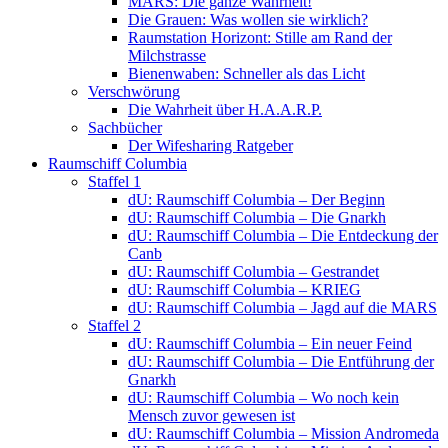
MARS: Die ganze Wahrheit!
Die Grauen: Was wollen sie wirklich?
Raumstation Horizont: Stille am Rand der
Milchstrasse
Bienenwaben: Schneller als das Licht
Verschwörung
Die Wahrheit über H.A.A.R.P.
Sachbücher
Der Wifesharing Ratgeber
Raumschiff Columbia
Staffel 1
dU: Raumschiff Columbia – Der Beginn
dU: Raumschiff Columbia – Die Gnarkh
dU: Raumschiff Columbia – Die Entdeckung der
Canb
dU: Raumschiff Columbia – Gestrandet
dU: Raumschiff Columbia – KRIEG
dU: Raumschiff Columbia – Jagd auf die MARS
Staffel 2
dU: Raumschiff Columbia – Ein neuer Feind
dU: Raumschiff Columbia – Die Entführung der
Gnarkh
dU: Raumschiff Columbia – Wo noch kein
Mensch zuvor gewesen ist
dU: Raumschiff Columbia – Mission Andromeda