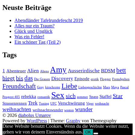
Neuste Beiträge
Abendländer Tafelrundefescht 2019
Alles nur ein Traum?
Glück und Unglück
Was ein Fehler!
Ein schöner Tag (Teil 2)
Tags
Amy
bett
1
Alien
Ausserirdische
BDSM
Abenteuer
Aliens
das
biegt
bis
Discovery
Episode
Die Grauen
erotik
Flogger
Fremdgehen
Liebe
Freundschaft
Grey
kirschroter
Liebesgeschichte
Mars
Maya
Pascal
Sex
sich
Star
rebekka
Staffel
Spass
Peugeot 405
romantik
sommer
Trek
Verschwörung
Strassenrennen
Tuning
UFC
Viper
weihnacht
weihnachten
wunder
weihnachtswunder
weston
© 2026
diabolus Umarov
Powered by
WordPress
|
Theme:
Graphy
von Themegraphy
Diese Website benutzt Cookies. Wenn du die Website weiter nutzt,
gehen wir von deinem Einverständnis aus.
OK