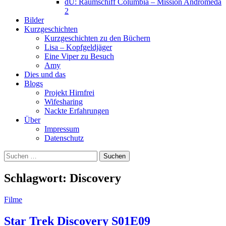
dU: Raumschiff Columbia – Mission Andromeda
2
Bilder
Kurzgeschichten
Kurzgeschichten zu den Büchern
Lisa – Kopfgeldjäger
Eine Viper zu Besuch
Amy
Dies und das
Blogs
Projekt Hirnfrei
Wifesharing
Nackte Erfahrungen
Über
Impressum
Datenschutz
Suchen
nach:
Schlagwort:
Discovery
Filme
Star Trek Discovery S01E09