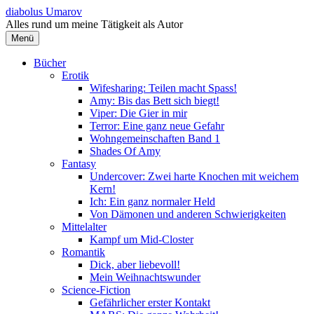
Springe
diabolus Umarov
zum
Alles rund um meine Tätigkeit als Autor
Inhalt
Menü
Bücher
Erotik
Wifesharing: Teilen macht Spass!
Amy: Bis das Bett sich biegt!
Viper: Die Gier in mir
Terror: Eine ganz neue Gefahr
Wohngemeinschaften Band 1
Shades Of Amy
Fantasy
Undercover: Zwei harte Knochen mit weichem
Kern!
Ich: Ein ganz normaler Held
Von Dämonen und anderen Schwierigkeiten
Mittelalter
Kampf um Mid-Closter
Romantik
Dick, aber liebevoll!
Mein Weihnachtswunder
Science-Fiction
Gefährlicher erster Kontakt