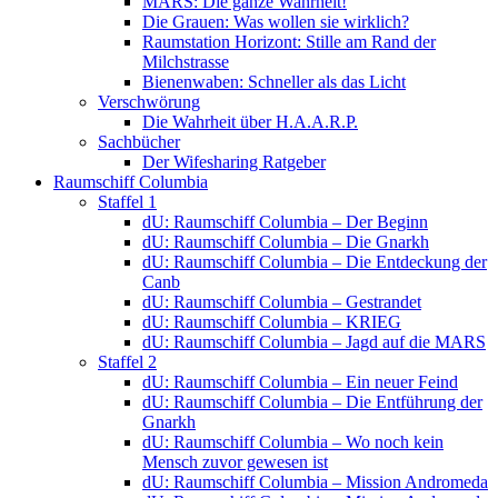
MARS: Die ganze Wahrheit!
Die Grauen: Was wollen sie wirklich?
Raumstation Horizont: Stille am Rand der
Milchstrasse
Bienenwaben: Schneller als das Licht
Verschwörung
Die Wahrheit über H.A.A.R.P.
Sachbücher
Der Wifesharing Ratgeber
Raumschiff Columbia
Staffel 1
dU: Raumschiff Columbia – Der Beginn
dU: Raumschiff Columbia – Die Gnarkh
dU: Raumschiff Columbia – Die Entdeckung der
Canb
dU: Raumschiff Columbia – Gestrandet
dU: Raumschiff Columbia – KRIEG
dU: Raumschiff Columbia – Jagd auf die MARS
Staffel 2
dU: Raumschiff Columbia – Ein neuer Feind
dU: Raumschiff Columbia – Die Entführung der
Gnarkh
dU: Raumschiff Columbia – Wo noch kein
Mensch zuvor gewesen ist
dU: Raumschiff Columbia – Mission Andromeda