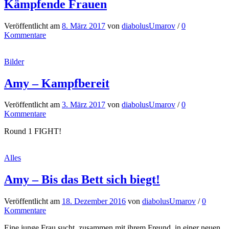
Kämpfende Frauen
Veröffentlicht
am
8. März 2017
von
diabolusUmarov
/
0
Kommentare
Bilder
Amy – Kampfbereit
Veröffentlicht
am
3. März 2017
von
diabolusUmarov
/
0
Kommentare
Round 1 FIGHT!
Alles
Amy – Bis das Bett sich biegt!
Veröffentlicht
am
18. Dezember 2016
von
diabolusUmarov
/
0
Kommentare
Eine junge Frau sucht, zusammen mit ihrem Freund, in einer neuen