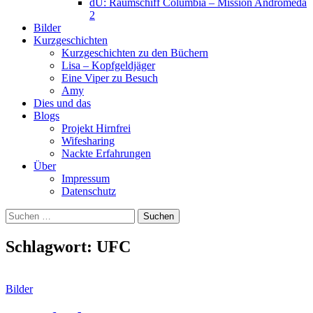
dU: Raumschiff Columbia – Mission Andromeda
2
Bilder
Kurzgeschichten
Kurzgeschichten zu den Büchern
Lisa – Kopfgeldjäger
Eine Viper zu Besuch
Amy
Dies und das
Blogs
Projekt Hirnfrei
Wifesharing
Nackte Erfahrungen
Über
Impressum
Datenschutz
Suchen
nach:
Schlagwort:
UFC
Bilder