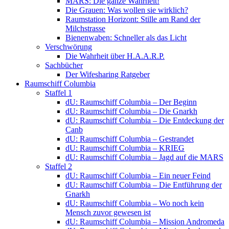
MARS: Die ganze Wahrheit!
Die Grauen: Was wollen sie wirklich?
Raumstation Horizont: Stille am Rand der
Milchstrasse
Bienenwaben: Schneller als das Licht
Verschwörung
Die Wahrheit über H.A.A.R.P.
Sachbücher
Der Wifesharing Ratgeber
Raumschiff Columbia
Staffel 1
dU: Raumschiff Columbia – Der Beginn
dU: Raumschiff Columbia – Die Gnarkh
dU: Raumschiff Columbia – Die Entdeckung der
Canb
dU: Raumschiff Columbia – Gestrandet
dU: Raumschiff Columbia – KRIEG
dU: Raumschiff Columbia – Jagd auf die MARS
Staffel 2
dU: Raumschiff Columbia – Ein neuer Feind
dU: Raumschiff Columbia – Die Entführung der
Gnarkh
dU: Raumschiff Columbia – Wo noch kein
Mensch zuvor gewesen ist
dU: Raumschiff Columbia – Mission Andromeda