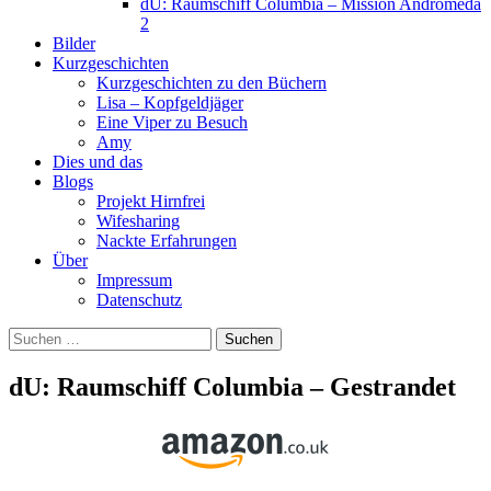
dU: Raumschiff Columbia – Mission Andromeda
2
Bilder
Kurzgeschichten
Kurzgeschichten zu den Büchern
Lisa – Kopfgeldjäger
Eine Viper zu Besuch
Amy
Dies und das
Blogs
Projekt Hirnfrei
Wifesharing
Nackte Erfahrungen
Über
Impressum
Datenschutz
Suchen
nach:
dU: Raumschiff Columbia – Gestrandet