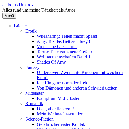
Springe
diabolus Umarov
zum
Alles rund um meine Tätigkeit als Autor
Inhalt
Menü
Bücher
Erotik
Wifesharing: Teilen macht Spass!
Amy: Bis das Bett sich biegt!
Viper: Die Gier in mir
Terror: Eine ganz neue Gefahr
Wohngemeinschaften Band 1
Shades Of Amy
Fantasy
Undercover: Zwei harte Knochen mit weichem
Kern!
Ich: Ein ganz normaler Held
Von Dämonen und anderen Schwierigkeiten
Mittelalter
Kampf um Mid-Closter
Romantik
Dick, aber liebevoll!
Mein Weihnachtswunder
Science-Fiction
Gefährlicher erster Kontakt