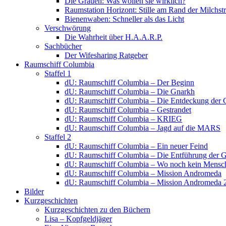
Die Grauen: Was wollen sie wirklich?
Raumstation Horizont: Stille am Rand der Milchstr
Bienenwaben: Schneller als das Licht
Verschwörung
Die Wahrheit über H.A.A.R.P.
Sachbücher
Der Wifesharing Ratgeber
Raumschiff Columbia
Staffel 1
dU: Raumschiff Columbia – Der Beginn
dU: Raumschiff Columbia – Die Gnarkh
dU: Raumschiff Columbia – Die Entdeckung der 
dU: Raumschiff Columbia – Gestrandet
dU: Raumschiff Columbia – KRIEG
dU: Raumschiff Columbia – Jagd auf die MARS
Staffel 2
dU: Raumschiff Columbia – Ein neuer Feind
dU: Raumschiff Columbia – Die Entführung der 
dU: Raumschiff Columbia – Wo noch kein Mensch
dU: Raumschiff Columbia – Mission Andromeda
dU: Raumschiff Columbia – Mission Andromeda 
Bilder
Kurzgeschichten
Kurzgeschichten zu den Büchern
Lisa – Kopfgeldjäger