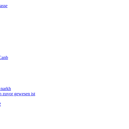
asse
Canb
Gnarkh
 zuvor gewesen ist
2