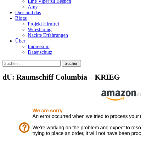
Eine Viper zu Besuch
Amy
Dies und das
Blogs
Projekt Hirnfrei
Wifesharing
Nackte Erfahrungen
Über
Impressum
Datenschutz
Suchen
nach:
dU: Raumschiff Columbia – KRIEG