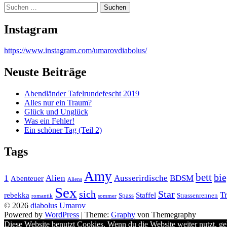
Suchen
nach:
Instagram
https://www.instagram.com/umarovdiabolus/
Neuste Beiträge
Abendländer Tafelrundefescht 2019
Alles nur ein Traum?
Glück und Unglück
Was ein Fehler!
Ein schöner Tag (Teil 2)
Tags
Amy
bett
bie
1
Alien
Ausserirdische
BDSM
Abenteuer
Aliens
Sex
sich
Star
T
rebekka
Staffel
Spass
Strassenrennen
romantik
sommer
© 2026
diabolus Umarov
Powered by
WordPress
|
Theme:
Graphy
von Themegraphy
Diese Website benutzt Cookies. Wenn du die Website weiter nutzt, g