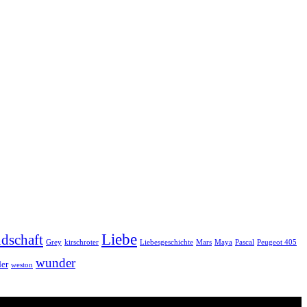
Liebe
dschaft
Grey
kirschroter
Liebesgeschichte
Mars
Maya
Pascal
Peugeot 405
wunder
er
weston