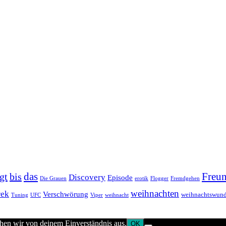
das
Freun
gt
bis
Discovery
Episode
Die Grauen
erotik
Flogger
Fremdgehen
weihnachten
rek
Verschwörung
weihnachtswund
Tuning
UFC
Viper
weihnacht
ehen wir von deinem Einverständnis aus.
OK