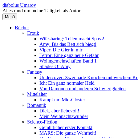
Springe
diabolus Umarov
zum
Alles rund um meine Tätigkeit als Autor
Inhalt
Menü
Bücher
Erotik
Wifesharing: Teilen macht Spass!
Amy: Bis das Bett sich biegt!
Viper: Die Gier in mir
Terror: Eine ganz neue Gefahr
Wohngemeinschaften Band 1
Shades Of Amy
Fantasy
Undercover: Zwei harte Knochen mit weichem Ke
Ich: Ein ganz normaler Held
Von Dämonen und anderen Schwierigkeiten
Mittelalter
Kampf um Mid-Closter
Romantik
Dick, aber liebevoll!
Mein Weihnachtswunder
Science-Fiction
Gefährlicher erster Kontakt
MARS: Die ganze Wahrheit!