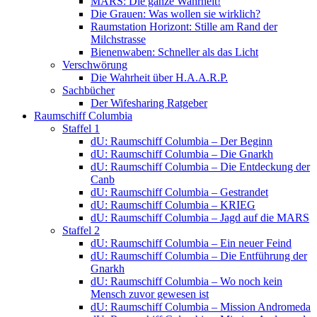
MARS: Die ganze Wahrheit!
Die Grauen: Was wollen sie wirklich?
Raumstation Horizont: Stille am Rand der
Milchstrasse
Bienenwaben: Schneller als das Licht
Verschwörung
Die Wahrheit über H.A.A.R.P.
Sachbücher
Der Wifesharing Ratgeber
Raumschiff Columbia
Staffel 1
dU: Raumschiff Columbia – Der Beginn
dU: Raumschiff Columbia – Die Gnarkh
dU: Raumschiff Columbia – Die Entdeckung der
Canb
dU: Raumschiff Columbia – Gestrandet
dU: Raumschiff Columbia – KRIEG
dU: Raumschiff Columbia – Jagd auf die MARS
Staffel 2
dU: Raumschiff Columbia – Ein neuer Feind
dU: Raumschiff Columbia – Die Entführung der
Gnarkh
dU: Raumschiff Columbia – Wo noch kein
Mensch zuvor gewesen ist
dU: Raumschiff Columbia – Mission Andromeda