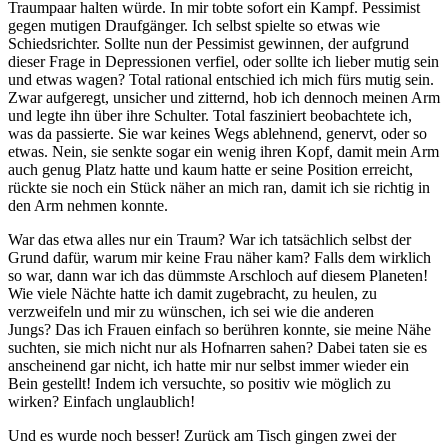
Traumpaar halten würde. In mir tobte sofort ein Kampf. Pessimist
gegen mutigen Draufgänger. Ich selbst spielte so etwas wie
Schiedsrichter. Sollte nun der Pessimist gewinnen, der aufgrund
dieser Frage in Depressionen verfiel, oder sollte ich lieber mutig sein
und etwas wagen? Total rational entschied ich mich fürs mutig sein.
Zwar aufgeregt, unsicher und zitternd, hob ich dennoch meinen Arm
und legte ihn über ihre Schulter. Total fasziniert beobachtete ich,
was da passierte. Sie war keines Wegs ablehnend, genervt, oder so
etwas. Nein, sie senkte sogar ein wenig ihren Kopf, damit mein Arm
auch genug Platz hatte und kaum hatte er seine Position erreicht,
rückte sie noch ein Stück näher an mich ran, damit ich sie richtig in
den Arm nehmen konnte.
War das etwa alles nur ein Traum? War ich tatsächlich selbst der
Grund dafür, warum mir keine Frau näher kam? Falls dem wirklich
so war, dann war ich das dümmste Arschloch auf diesem Planeten!
Wie viele Nächte hatte ich damit zugebracht, zu heulen, zu
verzweifeln und mir zu wünschen, ich sei wie die anderen
Jungs? Das ich Frauen einfach so berühren konnte, sie meine Nähe
suchten, sie mich nicht nur als Hofnarren sahen? Dabei taten sie es
anscheinend gar nicht, ich hatte mir nur selbst immer wieder ein
Bein gestellt! Indem ich versuchte, so positiv wie möglich zu
wirken? Einfach unglaublich!
Und es wurde noch besser! Zurück am Tisch gingen zwei der