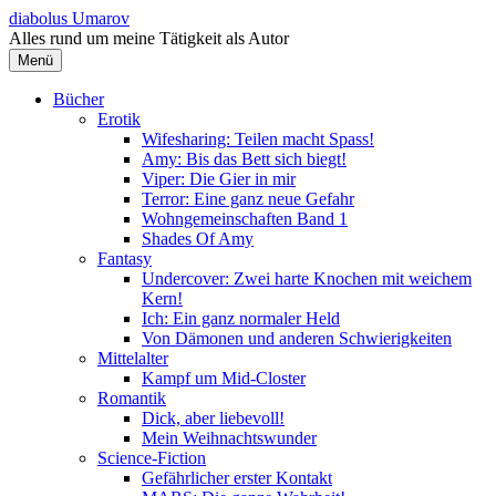
Springe
diabolus Umarov
zum
Alles rund um meine Tätigkeit als Autor
Inhalt
Menü
Bücher
Erotik
Wifesharing: Teilen macht Spass!
Amy: Bis das Bett sich biegt!
Viper: Die Gier in mir
Terror: Eine ganz neue Gefahr
Wohngemeinschaften Band 1
Shades Of Amy
Fantasy
Undercover: Zwei harte Knochen mit weichem
Kern!
Ich: Ein ganz normaler Held
Von Dämonen und anderen Schwierigkeiten
Mittelalter
Kampf um Mid-Closter
Romantik
Dick, aber liebevoll!
Mein Weihnachtswunder
Science-Fiction
Gefährlicher erster Kontakt