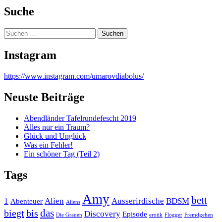
Suche
Suchen
nach:
Instagram
https://www.instagram.com/umarovdiabolus/
Neuste Beiträge
Abendländer Tafelrundefescht 2019
Alles nur ein Traum?
Glück und Unglück
Was ein Fehler!
Ein schöner Tag (Teil 2)
Tags
Amy
bett
1
Alien
Ausserirdische
BDSM
Abenteuer
Aliens
das
biegt
bis
Discovery
Episode
Die Grauen
erotik
Flogger
Fremdgehen