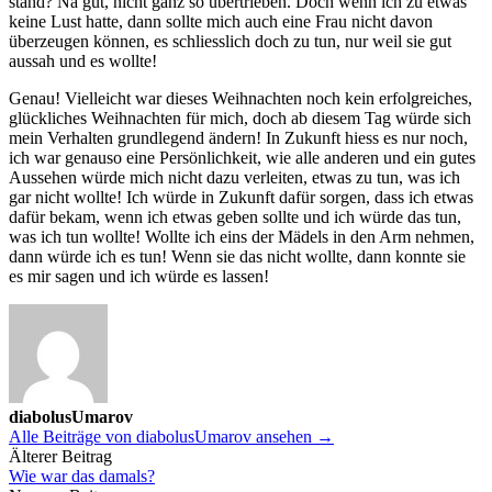
stand? Na gut, nicht ganz so übertrieben. Doch wenn ich zu etwas
keine Lust hatte, dann sollte mich auch eine Frau nicht davon
überzeugen können, es schliesslich doch zu tun, nur weil sie gut
aussah und es wollte!
Genau! Vielleicht war dieses Weihnachten noch kein erfolgreiches,
glückliches Weihnachten für mich, doch ab diesem Tag würde sich
mein Verhalten grundlegend ändern! In Zukunft hiess es nur noch,
ich war genauso eine Persönlichkeit, wie alle anderen und ein gutes
Aussehen würde mich nicht dazu verleiten, etwas zu tun, was ich
gar nicht wollte! Ich würde in Zukunft dafür sorgen, dass ich etwas
dafür bekam, wenn ich etwas geben sollte und ich würde das tun,
was ich tun wollte! Wollte ich eins der Mädels in den Arm nehmen,
dann würde ich es tun! Wenn sie das nicht wollte, dann konnte sie
es mir sagen und ich würde es lassen!
diabolusUmarov
Alle Beiträge von diabolusUmarov ansehen →
Beitrags-
Älterer Beitrag
Wie war das damals?
Navigation