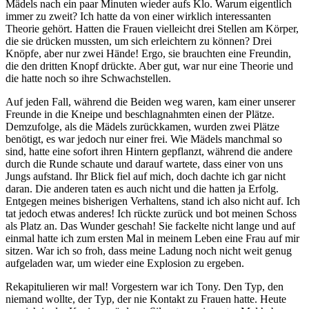
Mädels nach ein paar Minuten wieder aufs Klo. Warum eigentlich
immer zu zweit? Ich hatte da von einer wirklich interessanten
Theorie gehört. Hatten die Frauen vielleicht drei Stellen am Körper,
die sie drücken mussten, um sich erleichtern zu können? Drei
Knöpfe, aber nur zwei Hände! Ergo, sie brauchten eine Freundin,
die den dritten Knopf drückte. Aber gut, war nur eine Theorie und
die hatte noch so ihre Schwachstellen.
Auf jeden Fall, während die Beiden weg waren, kam einer unserer
Freunde in die Kneipe und beschlagnahmten einen der Plätze.
Demzufolge, als die Mädels zurückkamen, wurden zwei Plätze
benötigt, es war jedoch nur einer frei. Wie Mädels manchmal so
sind, hatte eine sofort ihren Hintern gepflanzt, während die andere
durch die Runde schaute und darauf wartete, dass einer von uns
Jungs aufstand. Ihr Blick fiel auf mich, doch dachte ich gar nicht
daran. Die anderen taten es auch nicht und die hatten ja Erfolg.
Entgegen meines bisherigen Verhaltens, stand ich also nicht auf. Ich
tat jedoch etwas anderes! Ich rückte zurück und bot meinen Schoss
als Platz an. Das Wunder geschah! Sie fackelte nicht lange und auf
einmal hatte ich zum ersten Mal in meinem Leben eine Frau auf mir
sitzen. War ich so froh, dass meine Ladung noch nicht weit genug
aufgeladen war, um wieder eine Explosion zu ergeben.
Rekapitulieren wir mal! Vorgestern war ich Tony. Den Typ, den
niemand wollte, der Typ, der nie Kontakt zu Frauen hatte. Heute