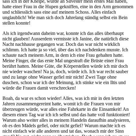
sass ich in der Kneipe, würde an Silvester mein erstes Mal haben,
hatte einer Frau in die Hupen gekniffen, eine in den Arm genommen
und schliesslich sass eine auf meinem Schoss. Alles einfach
unglaublich! Wie man sich doch Jahrelang ständig selbst ein Bein
stellen konnte!
Als ich irgendwann daheim war, konnte ich das alles überhaupt
nicht glauben! Ausserdem vermisste ich Janine, die natürlich diese
Nacht nachhause gegangen war. Doch das war nicht wirklich
schlimm. Ich hatte ja so viel, über das ich nachdenken musste. Ich
schaute nach meinem Arm, in dem ich eine Frau gehalten hatte.
Meine Finger, die das erste Mal ungestraft die Brüste einer Frau
berührt hatten. Meine Güte, die Körperstellen würde ich mir doch
nie wieder waschen! Na ja, doch, würde ich. Ich war recht sauber
und zu lange ohne Wasser gefiel mir nicht! Zwei Tage ohne
duschen, schon war ich der Meinung, ich stinke wie ein Iltis und
würde die Frauen damit verschrecken!
Boah, da war es schon wieder! Alles, was ich mir in den letzten
Jahren zusammengereimt hatte, womit ich die Frauen von mir
überzeugen würde, war alles eine Fahrkarte in die Einsamkeit! An
diesem einen Tag war ich ich selbst und das hatte voll funktioniert!
Warum also weiter alles in meinem Handeln daraufhin analysieren,
ob es den Mädels gefiel, oder nicht gefiel? Warum machte ich es
nicht einfach wie alle anderen und tat das, wonach mir der Sinn