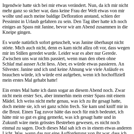
Irgendwie hatte sich bei mir etwas verändert. Nun, da ich mir nicht
mehr ganz so sicher war, dass keine Frau der Welt etwas von mir
wollte und auch meine baldige Defloration anstand, schien der
Pessimist in Urlaub gefahren zu sein. Den Tag über hatte ich noch
einiges an Spass mit Janine, bevor wir am Abend zusammen in die
Kneipe gingen.
Es wurde natürlich sofort getuschelt, was Janine überhaupt nicht
störte. Mich auch nicht, denn es kam nicht allzu oft vor, dass wegen
mir im Stillen geredet wurde. Leider war es aber nur Gerede.
Zwischen uns war nichts passiert, wenn man den oben ohne
Schlaf mal ausser Acht liess. Aber, es würde etwas passieren. An
Silvester. Janine und ich und keine Ahnung wie viele Anläufe es
brauchen würde, ich würde erst aufgeben, wenn ich hochoffiziell
mein erstes Mal gehabt hatte!
Ein erstes Mal hatte ich dann sogar an diesem Abend noch. Zwar
nicht mein erster Sex, aber immerhin mein erster Spass mit einem
Mädel. Ich weiss nicht mehr genau, was ich zu ihr gesagt hatte,
doch meinte sie, ich sei ganz schön frech. Sie kam und kniff mir in
die Brust. Einen Tag zuvor hätte das noch für mich bedeutet, ich
hätte mir so gut es ging gemerkt, was ich gesagt hatte und in
Zukunft wäre mein grösstes Bestreben gewesen, es nicht noch
einmal zu sagen. Doch dieses Mal sah ich es in einem etwas anderen
Licht. Was, wenn das nur eine Aufforderung von ihr war, dass ich