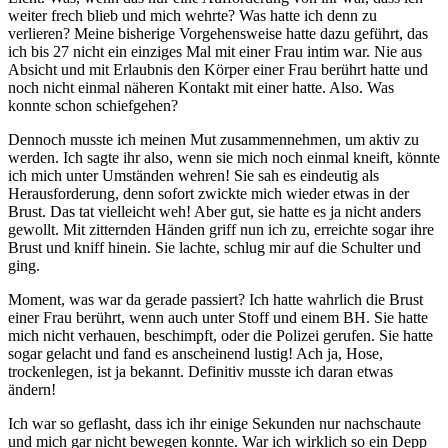
weiter frech blieb und mich wehrte? Was hatte ich denn zu
verlieren? Meine bisherige Vorgehensweise hatte dazu geführt, das
ich bis 27 nicht ein einziges Mal mit einer Frau intim war. Nie aus
Absicht und mit Erlaubnis den Körper einer Frau berührt hatte und
noch nicht einmal näheren Kontakt mit einer hatte. Also. Was
konnte schon schiefgehen?
Dennoch musste ich meinen Mut zusammennehmen, um aktiv zu
werden. Ich sagte ihr also, wenn sie mich noch einmal kneift, könnte
ich mich unter Umständen wehren! Sie sah es eindeutig als
Herausforderung, denn sofort zwickte mich wieder etwas in der
Brust. Das tat vielleicht weh! Aber gut, sie hatte es ja nicht anders
gewollt. Mit zitternden Händen griff nun ich zu, erreichte sogar ihre
Brust und kniff hinein. Sie lachte, schlug mir auf die Schulter und
ging.
Moment, was war da gerade passiert? Ich hatte wahrlich die Brust
einer Frau berührt, wenn auch unter Stoff und einem BH. Sie hatte
mich nicht verhauen, beschimpft, oder die Polizei gerufen. Sie hatte
sogar gelacht und fand es anscheinend lustig! Ach ja, Hose,
trockenlegen, ist ja bekannt. Definitiv musste ich daran etwas
ändern!
Ich war so geflasht, dass ich ihr einige Sekunden nur nachschaute
und mich gar nicht bewegen konnte. War ich wirklich so ein Depp