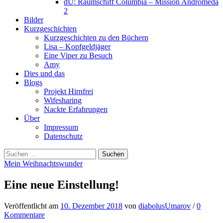
dU: Raumschiff Columbia – Mission Andromeda
2
Bilder
Kurzgeschichten
Kurzgeschichten zu den Büchern
Lisa – Kopfgeldjäger
Eine Viper zu Besuch
Amy
Dies und das
Blogs
Projekt Hirnfrei
Wifesharing
Nackte Erfahrungen
Über
Impressum
Datenschutz
Suchen
nach:
Mein Weihnachtswunder
Eine neue Einstellung!
Veröffentlicht
am
10. Dezember 2018
von
diabolusUmarov
/
0
Kommentare