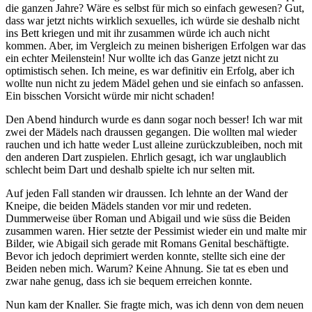
die ganzen Jahre? Wäre es selbst für mich so einfach gewesen? Gut,
dass war jetzt nichts wirklich sexuelles, ich würde sie deshalb nicht
ins Bett kriegen und mit ihr zusammen würde ich auch nicht
kommen. Aber, im Vergleich zu meinen bisherigen Erfolgen war das
ein echter Meilenstein! Nur wollte ich das Ganze jetzt nicht zu
optimistisch sehen. Ich meine, es war definitiv ein Erfolg, aber ich
wollte nun nicht zu jedem Mädel gehen und sie einfach so anfassen.
Ein bisschen Vorsicht würde mir nicht schaden!
Den Abend hindurch wurde es dann sogar noch besser! Ich war mit
zwei der Mädels nach draussen gegangen. Die wollten mal wieder
rauchen und ich hatte weder Lust alleine zurückzubleiben, noch mit
den anderen Dart zuspielen. Ehrlich gesagt, ich war unglaublich
schlecht beim Dart und deshalb spielte ich nur selten mit.
Auf jeden Fall standen wir draussen. Ich lehnte an der Wand der
Kneipe, die beiden Mädels standen vor mir und redeten.
Dummerweise über Roman und Abigail und wie süss die Beiden
zusammen waren. Hier setzte der Pessimist wieder ein und malte mir
Bilder, wie Abigail sich gerade mit Romans Genital beschäftigte.
Bevor ich jedoch deprimiert werden konnte, stellte sich eine der
Beiden neben mich. Warum? Keine Ahnung. Sie tat es eben und
zwar nahe genug, dass ich sie bequem erreichen konnte.
Nun kam der Knaller. Sie fragte mich, was ich denn von dem neuen