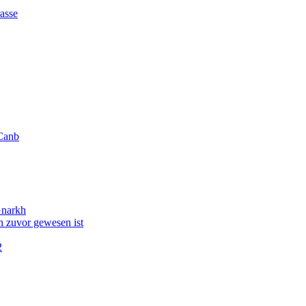
asse
Canb
Gnarkh
 zuvor gewesen ist
2