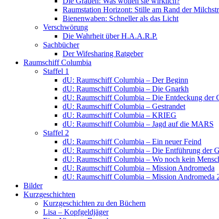
Die Grauen: Was wollen sie wirklich?
Raumstation Horizont: Stille am Rand der Milchstr
Bienenwaben: Schneller als das Licht
Verschwörung
Die Wahrheit über H.A.A.R.P.
Sachbücher
Der Wifesharing Ratgeber
Raumschiff Columbia
Staffel 1
dU: Raumschiff Columbia – Der Beginn
dU: Raumschiff Columbia – Die Gnarkh
dU: Raumschiff Columbia – Die Entdeckung der 
dU: Raumschiff Columbia – Gestrandet
dU: Raumschiff Columbia – KRIEG
dU: Raumschiff Columbia – Jagd auf die MARS
Staffel 2
dU: Raumschiff Columbia – Ein neuer Feind
dU: Raumschiff Columbia – Die Entführung der 
dU: Raumschiff Columbia – Wo noch kein Mensch
dU: Raumschiff Columbia – Mission Andromeda
dU: Raumschiff Columbia – Mission Andromeda 
Bilder
Kurzgeschichten
Kurzgeschichten zu den Büchern
Lisa – Kopfgeldjäger