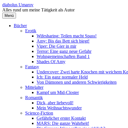
Springe
diabolus Umarov
zum
Alles rund um meine Tätigkeit als Autor
Inhalt
Menü
Bücher
Erotik
Wifesharing: Teilen macht Spass!
Amy: Bis das Bett sich biegt!
Viper: Die Gier in mir
Terror: Eine ganz neue Gefahr
Wohngemeinschaften Band 1
Shades Of Amy
Fantasy
Undercover: Zwei harte Knochen mit weichem Ke
Ich: Ein ganz normaler Held
Von Dämonen und anderen Schwierigkeiten
Mittelalter
Kampf um Mid-Closter
Romantik
Dick, aber liebevoll!
Mein Weihnachtswunder
Science-Fiction
Gefährlicher erster Kontakt
MARS: Die ganze Wahrheit!