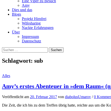
Eine Viper zu Besuch
Amy
Dies und das
Blogs
Projekt Hirnfrei
Wifesharing
Nackte Erfahrungen
Über
Impressum
Datenschutz
Suchen
nach:
Schlagwort:
sub
Alles
Amy’s erstes Abenteuer in »dem Raum« (ni
Veröffentlicht
am
20. Februar 2017
von
diabolusUmarov
/
0 Kommen
Die Zeit, die ich bis zu dem Treffen übrig hatte, reichte aus um di