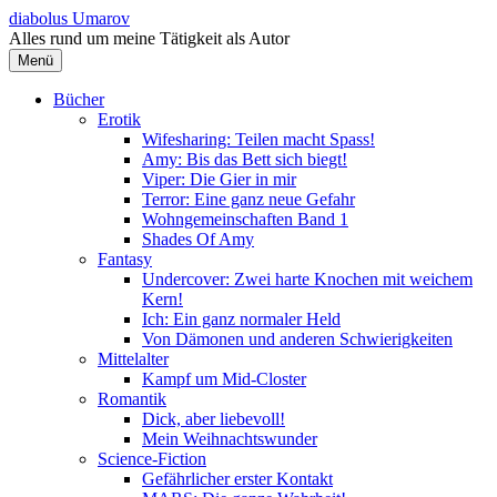
Springe
diabolus Umarov
zum
Alles rund um meine Tätigkeit als Autor
Inhalt
Menü
Bücher
Erotik
Wifesharing: Teilen macht Spass!
Amy: Bis das Bett sich biegt!
Viper: Die Gier in mir
Terror: Eine ganz neue Gefahr
Wohngemeinschaften Band 1
Shades Of Amy
Fantasy
Undercover: Zwei harte Knochen mit weichem
Kern!
Ich: Ein ganz normaler Held
Von Dämonen und anderen Schwierigkeiten
Mittelalter
Kampf um Mid-Closter
Romantik
Dick, aber liebevoll!
Mein Weihnachtswunder
Science-Fiction
Gefährlicher erster Kontakt