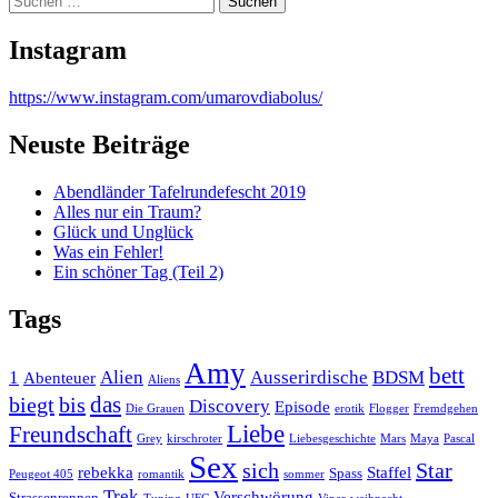
nach:
Instagram
https://www.instagram.com/umarovdiabolus/
Neuste Beiträge
Abendländer Tafelrundefescht 2019
Alles nur ein Traum?
Glück und Unglück
Was ein Fehler!
Ein schöner Tag (Teil 2)
Tags
Amy
bett
1
Alien
Ausserirdische
BDSM
Abenteuer
Aliens
das
biegt
bis
Discovery
Episode
Die Grauen
erotik
Flogger
Fremdgehen
Liebe
Freundschaft
Grey
kirschroter
Liebesgeschichte
Mars
Maya
Pascal
Sex
sich
Star
rebekka
Staffel
Spass
Peugeot 405
romantik
sommer
Trek
Verschwörung
Strassenrennen