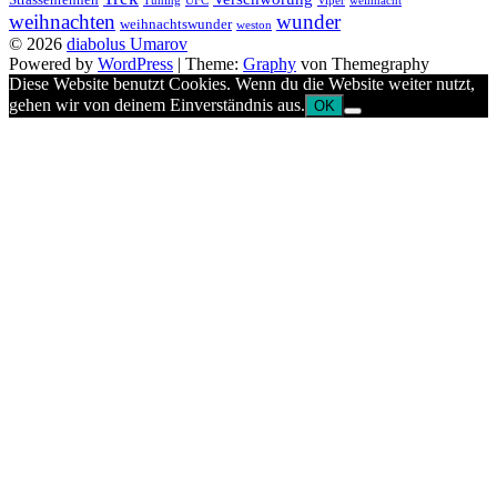
Tuning
UFC
Viper
weihnacht
weihnachten
wunder
weihnachtswunder
weston
© 2026
diabolus Umarov
Powered by
WordPress
|
Theme:
Graphy
von Themegraphy
Diese Website benutzt Cookies. Wenn du die Website weiter nutzt,
gehen wir von deinem Einverständnis aus.
OK