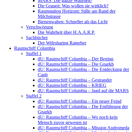
MARS: Die ganze Wahrheit!
Die Grauen: Was wollen sie wirklich?
Raumstation Horizont: Stille am Rand der
Milchstrasse
Bienenwaben: Schneller als das Licht
Verschwörung
Die Wahrheit über H.A.A.R.P.
Sachbücher
Der Wifesharing Ratgeber
Raumschiff Columbia
Staffel 1
dU: Raumschiff Columbia – Der Beginn
dU: Raumschiff Columbia – Die Gnarkh
dU: Raumschiff Columbia – Die Entdeckung der
Canb
dU: Raumschiff Columbia – Gestrandet
dU: Raumschiff Columbia – KRIEG
dU: Raumschiff Columbia – Jagd auf die MARS
Staffel 2
dU: Raumschiff Columbia – Ein neuer Feind
dU: Raumschiff Columbia – Die Entführung der
Gnarkh
dU: Raumschiff Columbia – Wo noch kein
Mensch zuvor gewesen ist
dU: Raumschiff Columbia – Mission Andromeda