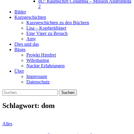
dU: Raumschiff Columbia – Mission Andromeda
2
Bilder
Kurzgeschichten
Kurzgeschichten zu den Büchern
Lisa – Kopfgeldjäger
Eine Viper zu Besuch
Amy
Dies und das
Blogs
Projekt Hirnfrei
Wifesharing
Nackte Erfahrungen
Über
Impressum
Datenschutz
Suchen
nach:
Schlagwort:
dom
Alles