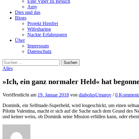
Eine Viper zu Besuch
Amy
Dies und das
Blogs
Projekt Hirnfrei
Wifesharing
Nackte Erfahrungen
Über
Impressum
Datenschutz
Suchen
nach:
Alles
»Ich, ein ganz normaler Held« hat begonn
Veröffentlicht
am
19. Januar 2018
von
diabolusUmarov
/
0 Komment
Dominik, ein Selfmade-Superheld, wird losgeschickt, um einen seltsa
Pilotin Valentina, macht er sich auf die Suche nach dem Grund des N
und keiner weiss, ob Dominik seine Mission erfüllen kann, oder eben