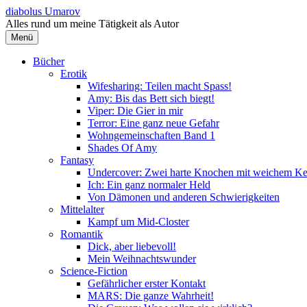
Springe
diabolus Umarov
zum
Alles rund um meine Tätigkeit als Autor
Inhalt
Menü
Bücher
Erotik
Wifesharing: Teilen macht Spass!
Amy: Bis das Bett sich biegt!
Viper: Die Gier in mir
Terror: Eine ganz neue Gefahr
Wohngemeinschaften Band 1
Shades Of Amy
Fantasy
Undercover: Zwei harte Knochen mit weichem Ke
Ich: Ein ganz normaler Held
Von Dämonen und anderen Schwierigkeiten
Mittelalter
Kampf um Mid-Closter
Romantik
Dick, aber liebevoll!
Mein Weihnachtswunder
Science-Fiction
Gefährlicher erster Kontakt
MARS: Die ganze Wahrheit!