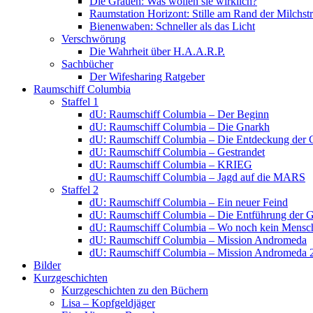
Die Grauen: Was wollen sie wirklich?
Raumstation Horizont: Stille am Rand der Milchstr
Bienenwaben: Schneller als das Licht
Verschwörung
Die Wahrheit über H.A.A.R.P.
Sachbücher
Der Wifesharing Ratgeber
Raumschiff Columbia
Staffel 1
dU: Raumschiff Columbia – Der Beginn
dU: Raumschiff Columbia – Die Gnarkh
dU: Raumschiff Columbia – Die Entdeckung der 
dU: Raumschiff Columbia – Gestrandet
dU: Raumschiff Columbia – KRIEG
dU: Raumschiff Columbia – Jagd auf die MARS
Staffel 2
dU: Raumschiff Columbia – Ein neuer Feind
dU: Raumschiff Columbia – Die Entführung der 
dU: Raumschiff Columbia – Wo noch kein Mensch
dU: Raumschiff Columbia – Mission Andromeda
dU: Raumschiff Columbia – Mission Andromeda 
Bilder
Kurzgeschichten
Kurzgeschichten zu den Büchern
Lisa – Kopfgeldjäger