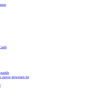
asse
Canb
Gnarkh
 zuvor gewesen ist
2