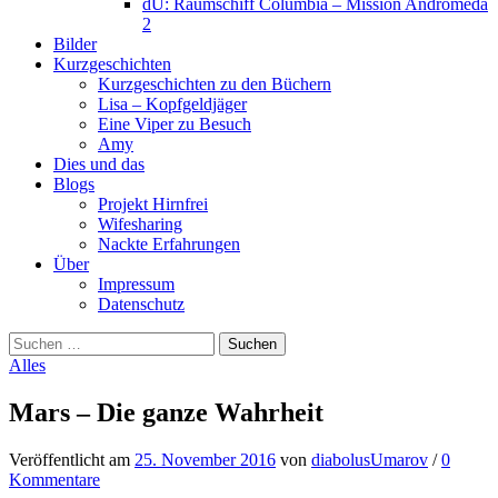
dU: Raumschiff Columbia – Mission Andromeda
2
Bilder
Kurzgeschichten
Kurzgeschichten zu den Büchern
Lisa – Kopfgeldjäger
Eine Viper zu Besuch
Amy
Dies und das
Blogs
Projekt Hirnfrei
Wifesharing
Nackte Erfahrungen
Über
Impressum
Datenschutz
Suchen
nach:
Alles
Mars – Die ganze Wahrheit
Veröffentlicht
am
25. November 2016
von
diabolusUmarov
/
0
Kommentare