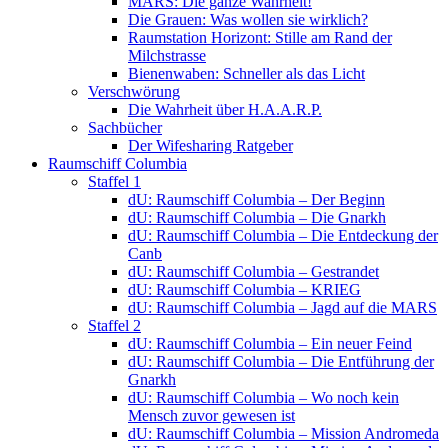
MARS: Die ganze Wahrheit!
Die Grauen: Was wollen sie wirklich?
Raumstation Horizont: Stille am Rand der
Milchstrasse
Bienenwaben: Schneller als das Licht
Verschwörung
Die Wahrheit über H.A.A.R.P.
Sachbücher
Der Wifesharing Ratgeber
Raumschiff Columbia
Staffel 1
dU: Raumschiff Columbia – Der Beginn
dU: Raumschiff Columbia – Die Gnarkh
dU: Raumschiff Columbia – Die Entdeckung der
Canb
dU: Raumschiff Columbia – Gestrandet
dU: Raumschiff Columbia – KRIEG
dU: Raumschiff Columbia – Jagd auf die MARS
Staffel 2
dU: Raumschiff Columbia – Ein neuer Feind
dU: Raumschiff Columbia – Die Entführung der
Gnarkh
dU: Raumschiff Columbia – Wo noch kein
Mensch zuvor gewesen ist
dU: Raumschiff Columbia – Mission Andromeda