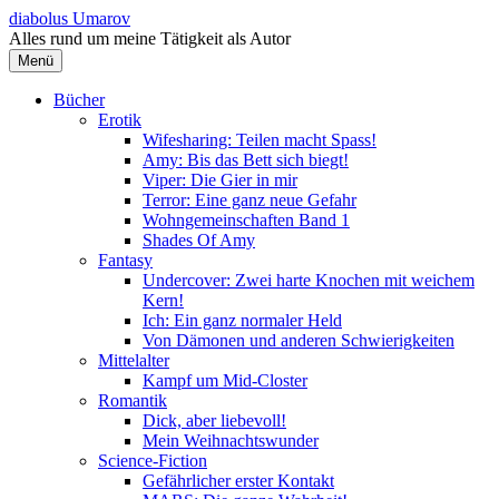
Springe
diabolus Umarov
zum
Alles rund um meine Tätigkeit als Autor
Inhalt
Menü
Bücher
Erotik
Wifesharing: Teilen macht Spass!
Amy: Bis das Bett sich biegt!
Viper: Die Gier in mir
Terror: Eine ganz neue Gefahr
Wohngemeinschaften Band 1
Shades Of Amy
Fantasy
Undercover: Zwei harte Knochen mit weichem
Kern!
Ich: Ein ganz normaler Held
Von Dämonen und anderen Schwierigkeiten
Mittelalter
Kampf um Mid-Closter
Romantik
Dick, aber liebevoll!
Mein Weihnachtswunder
Science-Fiction
Gefährlicher erster Kontakt