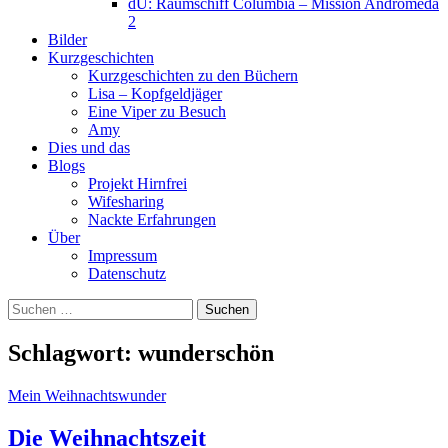
dU: Raumschiff Columbia – Mission Andromeda
2
Bilder
Kurzgeschichten
Kurzgeschichten zu den Büchern
Lisa – Kopfgeldjäger
Eine Viper zu Besuch
Amy
Dies und das
Blogs
Projekt Hirnfrei
Wifesharing
Nackte Erfahrungen
Über
Impressum
Datenschutz
Suchen
nach:
Schlagwort:
wunderschön
Mein Weihnachtswunder
Die Weihnachtszeit