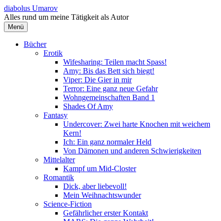
Springe
diabolus Umarov
zum
Alles rund um meine Tätigkeit als Autor
Inhalt
Menü
Bücher
Erotik
Wifesharing: Teilen macht Spass!
Amy: Bis das Bett sich biegt!
Viper: Die Gier in mir
Terror: Eine ganz neue Gefahr
Wohngemeinschaften Band 1
Shades Of Amy
Fantasy
Undercover: Zwei harte Knochen mit weichem
Kern!
Ich: Ein ganz normaler Held
Von Dämonen und anderen Schwierigkeiten
Mittelalter
Kampf um Mid-Closter
Romantik
Dick, aber liebevoll!
Mein Weihnachtswunder
Science-Fiction
Gefährlicher erster Kontakt