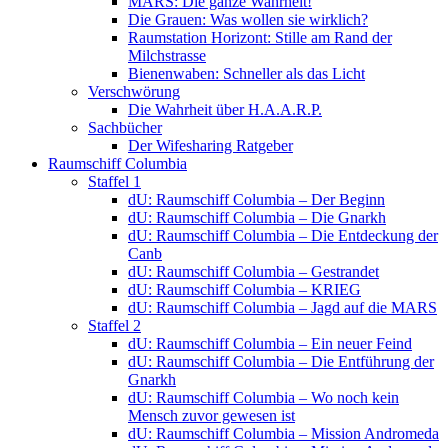
MARS: Die ganze Wahrheit!
Die Grauen: Was wollen sie wirklich?
Raumstation Horizont: Stille am Rand der
Milchstrasse
Bienenwaben: Schneller als das Licht
Verschwörung
Die Wahrheit über H.A.A.R.P.
Sachbücher
Der Wifesharing Ratgeber
Raumschiff Columbia
Staffel 1
dU: Raumschiff Columbia – Der Beginn
dU: Raumschiff Columbia – Die Gnarkh
dU: Raumschiff Columbia – Die Entdeckung der
Canb
dU: Raumschiff Columbia – Gestrandet
dU: Raumschiff Columbia – KRIEG
dU: Raumschiff Columbia – Jagd auf die MARS
Staffel 2
dU: Raumschiff Columbia – Ein neuer Feind
dU: Raumschiff Columbia – Die Entführung der
Gnarkh
dU: Raumschiff Columbia – Wo noch kein
Mensch zuvor gewesen ist
dU: Raumschiff Columbia – Mission Andromeda