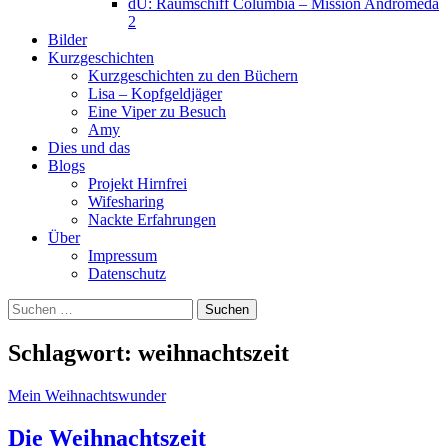
dU: Raumschiff Columbia – Mission Andromeda
2
Bilder
Kurzgeschichten
Kurzgeschichten zu den Büchern
Lisa – Kopfgeldjäger
Eine Viper zu Besuch
Amy
Dies und das
Blogs
Projekt Hirnfrei
Wifesharing
Nackte Erfahrungen
Über
Impressum
Datenschutz
Suchen
nach:
Schlagwort:
weihnachtszeit
Mein Weihnachtswunder
Die Weihnachtszeit