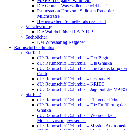
MARS: Die ganze Wahrheit!
Die Grauen: Was wollen sie wirklich?
Raumstation Horizont: Stille am Rand der
Milchstrasse
Bienenwaben: Schneller als das Licht
Verschwörung
Die Wahrheit über H.A.A.R.P.
Sachbücher
Der Wifesharing Ratgeber
Raumschiff Columbia
Staffel 1
dU: Raumschiff Columbia – Der Beginn
dU: Raumschiff Columbia – Die Gnarkh
dU: Raumschiff Columbia – Die Entdeckung der
Canb
dU: Raumschiff Columbia – Gestrandet
dU: Raumschiff Columbia – KRIEG
dU: Raumschiff Columbia – Jagd auf die MARS
Staffel 2
dU: Raumschiff Columbia – Ein neuer Feind
dU: Raumschiff Columbia – Die Entführung der
Gnarkh
dU: Raumschiff Columbia – Wo noch kein
Mensch zuvor gewesen ist
dU: Raumschiff Columbia – Mission Andromeda