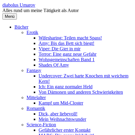
Springe
diabolus Umarov
zum
Alles rund um meine Tätigkeit als Autor
Inhalt
Menü
Bücher
Erotik
Wifesharing: Teilen macht Spass!
Amy: Bis das Bett sich biegt!
Viper: Die Gier in mir
Terror: Eine ganz neue Gefahr
Wohngemeinschaften Band 1
Shades Of Amy
Fantasy
Undercover: Zwei harte Knochen mit weichem
Kern!
Ich: Ein ganz normaler Held
Von Dämonen und anderen Schwierigkeiten
Mittelalter
Kampf um Mid-Closter
Romantik
Dick, aber liebevoll!
Mein Weihnachtswunder
Science-Fiction
Gefährlicher erster Kontakt