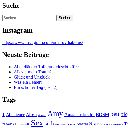
Suche
Suchen
nach:
Instagram
https://www.instagram.com/umarovdiabolus/
Neuste Beiträge
Abendländer Tafelrundefescht 2019
Alles nur ein Traum?
Glück und Unglück
Was ein Fehler!
Ein schöner Tag (Teil 2)
Tags
Amy
bett
bie
1
Alien
Ausserirdische
BDSM
Abenteuer
Aliens
Sex
sich
Star
T
rebekka
Staffel
Spass
Strassenrennen
romantik
sommer