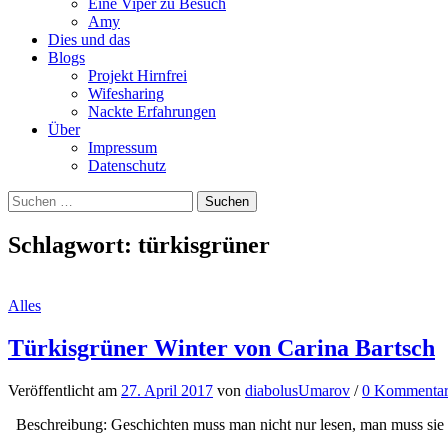
Eine Viper zu Besuch
Amy
Dies und das
Blogs
Projekt Hirnfrei
Wifesharing
Nackte Erfahrungen
Über
Impressum
Datenschutz
Suchen
nach:
Schlagwort:
türkisgrüner
Alles
Türkisgrüner Winter von Carina Bartsch
Veröffentlicht
am
27. April 2017
von
diabolusUmarov
/
0 Kommenta
Beschreibung: Geschichten muss man nicht nur lesen, man muss sie sp