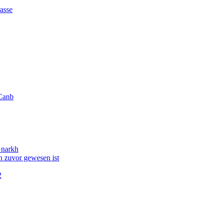
asse
Canb
Gnarkh
 zuvor gewesen ist
2