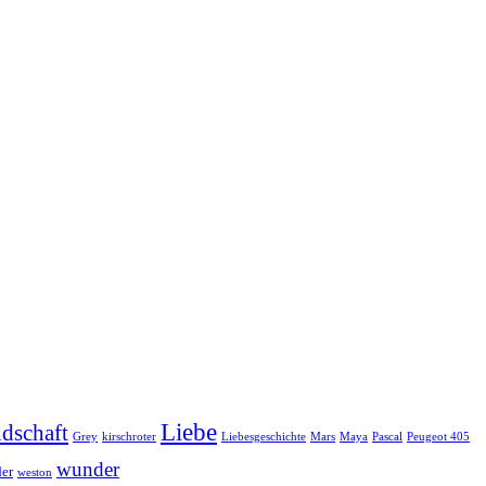
Liebe
dschaft
Grey
kirschroter
Liebesgeschichte
Mars
Maya
Pascal
Peugeot 405
wunder
er
weston