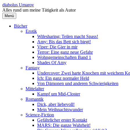
Springe
diabolus Umarov
zum
Alles rund um meine Tätigkeit als Autor
Inhalt
Menü
Bücher
Erotik
Wifesharing: Teilen macht Spass!
Amy: Bis das Bett sich biegt!
Viper: Die Gier in mir
Terror: Eine ganz neue Gefahr
Wohngemeinschaften Band 1
Shades Of Amy
Fantasy
Undercover: Zwei harte Knochen mit weichem Ke
Ich: Ein ganz normaler Held
Von Dämonen und anderen Schwierigkeiten
Mittelalter
Kampf um Mid-Closter
Romantik
Dick, aber liebevoll!
Mein Weihnachtswunder
Science-Fiction
Gefährlicher erster Kontakt
MARS: Die ganze Wahrheit!