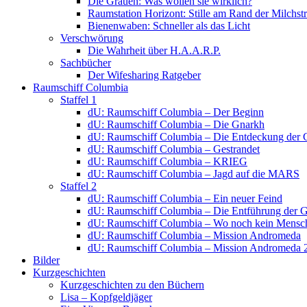
Die Grauen: Was wollen sie wirklich?
Raumstation Horizont: Stille am Rand der Milchstr
Bienenwaben: Schneller als das Licht
Verschwörung
Die Wahrheit über H.A.A.R.P.
Sachbücher
Der Wifesharing Ratgeber
Raumschiff Columbia
Staffel 1
dU: Raumschiff Columbia – Der Beginn
dU: Raumschiff Columbia – Die Gnarkh
dU: Raumschiff Columbia – Die Entdeckung der 
dU: Raumschiff Columbia – Gestrandet
dU: Raumschiff Columbia – KRIEG
dU: Raumschiff Columbia – Jagd auf die MARS
Staffel 2
dU: Raumschiff Columbia – Ein neuer Feind
dU: Raumschiff Columbia – Die Entführung der 
dU: Raumschiff Columbia – Wo noch kein Mensch
dU: Raumschiff Columbia – Mission Andromeda
dU: Raumschiff Columbia – Mission Andromeda 
Bilder
Kurzgeschichten
Kurzgeschichten zu den Büchern
Lisa – Kopfgeldjäger