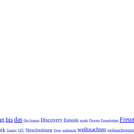
das
Freun
gt
bis
Discovery
Episode
Die Grauen
erotik
Flogger
Fremdgehen
weihnachten
rek
Verschwörung
weihnachtswund
Tuning
UFC
Viper
weihnacht