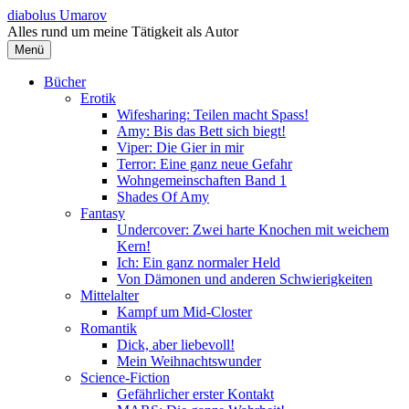
Springe
diabolus Umarov
zum
Alles rund um meine Tätigkeit als Autor
Inhalt
Menü
Bücher
Erotik
Wifesharing: Teilen macht Spass!
Amy: Bis das Bett sich biegt!
Viper: Die Gier in mir
Terror: Eine ganz neue Gefahr
Wohngemeinschaften Band 1
Shades Of Amy
Fantasy
Undercover: Zwei harte Knochen mit weichem
Kern!
Ich: Ein ganz normaler Held
Von Dämonen und anderen Schwierigkeiten
Mittelalter
Kampf um Mid-Closter
Romantik
Dick, aber liebevoll!
Mein Weihnachtswunder
Science-Fiction
Gefährlicher erster Kontakt