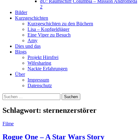
dU: Raumschiff Columbia – Mission Andromeda
2
Bilder
Kurzgeschichten
Kurzgeschichten zu den Büchern
Lisa – Kopfgeldjäger
Eine Viper zu Besuch
Amy
Dies und das
Blogs
Projekt Hirnfrei
Wifesharing
Nackte Erfahrungen
Über
Impressum
Datenschutz
Suchen
nach:
Schlagwort:
sternenzerstörer
Filme
Rogue One – A Star Wars Story