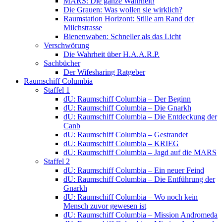
MARS: Die ganze Wahrheit!
Die Grauen: Was wollen sie wirklich?
Raumstation Horizont: Stille am Rand der
Milchstrasse
Bienenwaben: Schneller als das Licht
Verschwörung
Die Wahrheit über H.A.A.R.P.
Sachbücher
Der Wifesharing Ratgeber
Raumschiff Columbia
Staffel 1
dU: Raumschiff Columbia – Der Beginn
dU: Raumschiff Columbia – Die Gnarkh
dU: Raumschiff Columbia – Die Entdeckung der
Canb
dU: Raumschiff Columbia – Gestrandet
dU: Raumschiff Columbia – KRIEG
dU: Raumschiff Columbia – Jagd auf die MARS
Staffel 2
dU: Raumschiff Columbia – Ein neuer Feind
dU: Raumschiff Columbia – Die Entführung der
Gnarkh
dU: Raumschiff Columbia – Wo noch kein
Mensch zuvor gewesen ist
dU: Raumschiff Columbia – Mission Andromeda