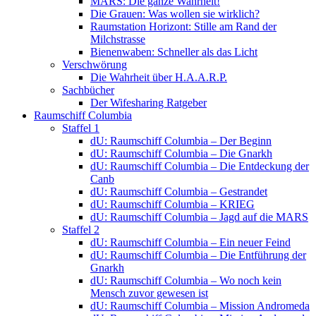
MARS: Die ganze Wahrheit!
Die Grauen: Was wollen sie wirklich?
Raumstation Horizont: Stille am Rand der
Milchstrasse
Bienenwaben: Schneller als das Licht
Verschwörung
Die Wahrheit über H.A.A.R.P.
Sachbücher
Der Wifesharing Ratgeber
Raumschiff Columbia
Staffel 1
dU: Raumschiff Columbia – Der Beginn
dU: Raumschiff Columbia – Die Gnarkh
dU: Raumschiff Columbia – Die Entdeckung der
Canb
dU: Raumschiff Columbia – Gestrandet
dU: Raumschiff Columbia – KRIEG
dU: Raumschiff Columbia – Jagd auf die MARS
Staffel 2
dU: Raumschiff Columbia – Ein neuer Feind
dU: Raumschiff Columbia – Die Entführung der
Gnarkh
dU: Raumschiff Columbia – Wo noch kein
Mensch zuvor gewesen ist
dU: Raumschiff Columbia – Mission Andromeda