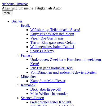
Springe
diabolus Umarov
zum
Alles rund um meine Tätigkeit als Autor
Inhalt
Menü
Bücher
Erotik
Wifesharing: Teilen macht Spass!
Amy: Bis das Bett sich biegt!
Viper: Die Gier in mir
Terror: Eine ganz neue Gefahr
Wohngemeinschaften Band 1
Shades Of Amy
Fantasy
Undercover: Zwei harte Knochen mit weichem
Kern!
Ich: Ein ganz normaler Held
Von Dämonen und anderen Schwierigkeiten
Mittelalter
Kampf um Mid-Closter
Romantik
Dick, aber liebevoll!
Mein Weihnachtswunder
Science-Fiction
Gefährlicher erster Kontakt