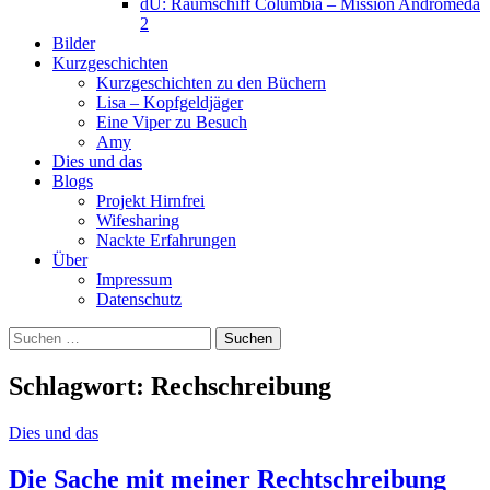
dU: Raumschiff Columbia – Mission Andromeda
2
Bilder
Kurzgeschichten
Kurzgeschichten zu den Büchern
Lisa – Kopfgeldjäger
Eine Viper zu Besuch
Amy
Dies und das
Blogs
Projekt Hirnfrei
Wifesharing
Nackte Erfahrungen
Über
Impressum
Datenschutz
Suchen
nach:
Schlagwort:
Rechschreibung
Dies und das
Die Sache mit meiner Rechtschreibung