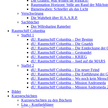
Die Grauen: Was wollen sie wirklich?
Raumstation Horizont: Stille am Rand der Milchstr
Bienenwaben: Schneller als das Licht
Verschwörung
Die Wahrheit über H.A.A.R.P.
Sachbücher
Der Wifesharing Ratgeber
Raumschiff Columbia
Staffel 1
dU: Raumschiff Columbia – Der Beginn
dU: Raumschiff Columbia – Die Gnarkh
dU: Raumschiff Columbia – Die Entdeckung der 
dU: Raumschiff Columbia – Gestrandet
dU: Raumschiff Columbia – KRIEG
dU: Raumschiff Columbia – Jagd auf die MARS
Staffel 2
dU: Raumschiff Columbia – Ein neuer Feind
dU: Raumschiff Columbia – Die Entführung der 
dU: Raumschiff Columbia – Wo noch kein Mensch
dU: Raumschiff Columbia – Mission Andromeda
dU: Raumschiff Columbia – Mission Andromeda 
Bilder
Kurzgeschichten
Kurzgeschichten zu den Büchern
Lisa – Kopfgeldjäger