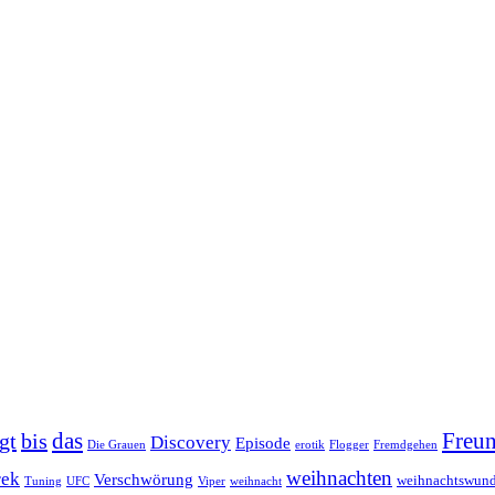
das
Freun
gt
bis
Discovery
Episode
Die Grauen
erotik
Flogger
Fremdgehen
weihnachten
rek
Verschwörung
weihnachtswund
Tuning
UFC
Viper
weihnacht