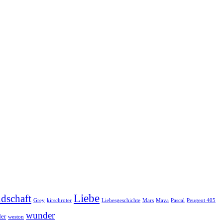
Liebe
dschaft
Grey
kirschroter
Liebesgeschichte
Mars
Maya
Pascal
Peugeot 405
wunder
er
weston