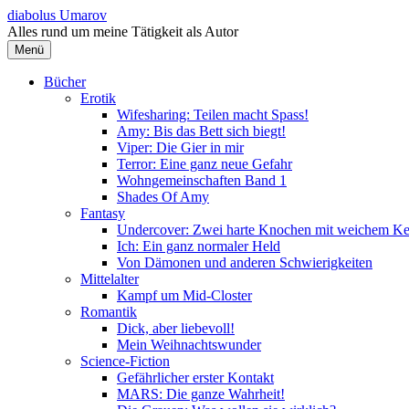
Springe
diabolus Umarov
zum
Alles rund um meine Tätigkeit als Autor
Inhalt
Menü
Bücher
Erotik
Wifesharing: Teilen macht Spass!
Amy: Bis das Bett sich biegt!
Viper: Die Gier in mir
Terror: Eine ganz neue Gefahr
Wohngemeinschaften Band 1
Shades Of Amy
Fantasy
Undercover: Zwei harte Knochen mit weichem Ke
Ich: Ein ganz normaler Held
Von Dämonen und anderen Schwierigkeiten
Mittelalter
Kampf um Mid-Closter
Romantik
Dick, aber liebevoll!
Mein Weihnachtswunder
Science-Fiction
Gefährlicher erster Kontakt
MARS: Die ganze Wahrheit!