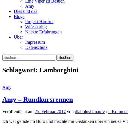
Eine Viper zu Besuch
Amy
Dies und das
Blogs
Projekt Hirnfrei
Wifesharing
Nackte Erfahrungen
Über
Impressum
Datenschutz
Suchen
nach:
Schlagwort:
Lamborghini
Amy
Amy – Rundkursrennen
Veröffentlicht
am
25. Februar 2017
von
diabolusUmarov
/
2 Kommen
Ich war gerade im Büro und machte mir Gedanken über ein neues Video