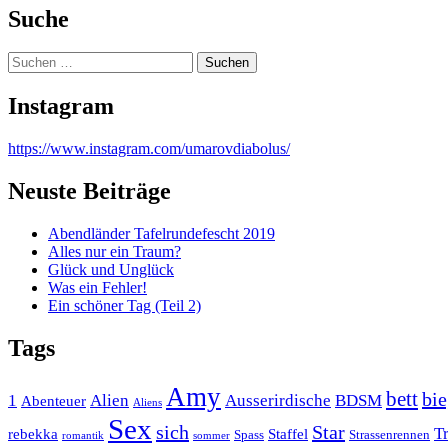
Suche
Suchen
nach:
Instagram
https://www.instagram.com/umarovdiabolus/
Neuste Beiträge
Abendländer Tafelrundefescht 2019
Alles nur ein Traum?
Glück und Unglück
Was ein Fehler!
Ein schöner Tag (Teil 2)
Tags
Amy
bett
bie
1
Alien
Ausserirdische
BDSM
Abenteuer
Aliens
Sex
sich
Star
T
rebekka
Staffel
Spass
Strassenrennen
romantik
sommer