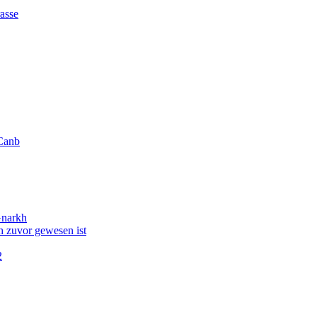
asse
Canb
Gnarkh
 zuvor gewesen ist
2