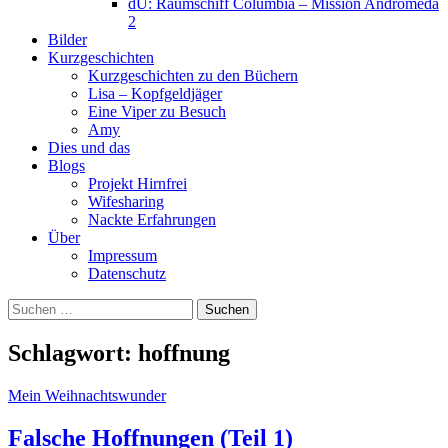
dU: Raumschiff Columbia – Mission Andromeda
2
Bilder
Kurzgeschichten
Kurzgeschichten zu den Büchern
Lisa – Kopfgeldjäger
Eine Viper zu Besuch
Amy
Dies und das
Blogs
Projekt Hirnfrei
Wifesharing
Nackte Erfahrungen
Über
Impressum
Datenschutz
Suchen
nach:
Schlagwort:
hoffnung
Mein Weihnachtswunder
Falsche Hoffnungen (Teil 1)