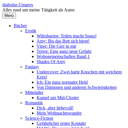
Springe
diabolus Umarov
zum
Alles rund um meine Tätigkeit als Autor
Inhalt
Menü
Bücher
Erotik
Wifesharing: Teilen macht Spass!
Amy: Bis das Bett sich biegt!
Viper: Die Gier in mir
Terror: Eine ganz neue Gefahr
Wohngemeinschaften Band 1
Shades Of Amy
Fantasy
Undercover: Zwei harte Knochen mit weichem
Kern!
Ich: Ein ganz normaler Held
Von Dämonen und anderen Schwierigkeiten
Mittelalter
Kampf um Mid-Closter
Romantik
Dick, aber liebevoll!
Mein Weihnachtswunder
Science-Fiction
Gefährlicher erster Kontakt