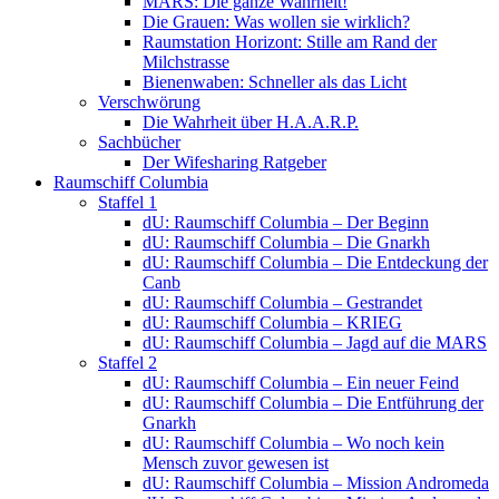
MARS: Die ganze Wahrheit!
Die Grauen: Was wollen sie wirklich?
Raumstation Horizont: Stille am Rand der
Milchstrasse
Bienenwaben: Schneller als das Licht
Verschwörung
Die Wahrheit über H.A.A.R.P.
Sachbücher
Der Wifesharing Ratgeber
Raumschiff Columbia
Staffel 1
dU: Raumschiff Columbia – Der Beginn
dU: Raumschiff Columbia – Die Gnarkh
dU: Raumschiff Columbia – Die Entdeckung der
Canb
dU: Raumschiff Columbia – Gestrandet
dU: Raumschiff Columbia – KRIEG
dU: Raumschiff Columbia – Jagd auf die MARS
Staffel 2
dU: Raumschiff Columbia – Ein neuer Feind
dU: Raumschiff Columbia – Die Entführung der
Gnarkh
dU: Raumschiff Columbia – Wo noch kein
Mensch zuvor gewesen ist
dU: Raumschiff Columbia – Mission Andromeda