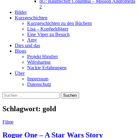
dU: Raumschiff Columbia – Mission Andromeda
2
Bilder
Kurzgeschichten
Kurzgeschichten zu den Büchern
Lisa – Kopfgeldjäger
Eine Viper zu Besuch
Amy
Dies und das
Blogs
Projekt Hirnfrei
Wifesharing
Nackte Erfahrungen
Über
Impressum
Datenschutz
Suchen
nach:
Schlagwort:
gold
Filme
Rogue One – A Star Wars Story