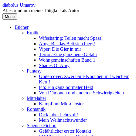
Springe
diabolus Umarov
zum
Alles rund um meine Tätigkeit als Autor
Inhalt
Menü
Bücher
Erotik
Wifesharing: Teilen macht Spass!
Amy: Bis das Bett sich biegt!
Viper: Die Gier in mir
Terror: Eine ganz neue Gefahr
Wohngemeinschaften Band 1
Shades Of Amy
Fantasy
Undercover: Zwei harte Knochen mit weichem
Kern!
Ich: Ein ganz normaler Held
Von Dämonen und anderen Schwierigkeiten
Mittelalter
Kampf um Mid-Closter
Romantik
Dick, aber liebevoll!
Mein Weihnachtswunder
Science-Fiction
Gefährlicher erster Kontakt