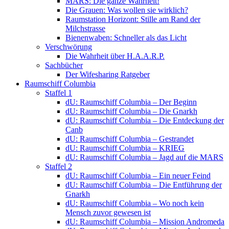
MARS: Die ganze Wahrheit!
Die Grauen: Was wollen sie wirklich?
Raumstation Horizont: Stille am Rand der
Milchstrasse
Bienenwaben: Schneller als das Licht
Verschwörung
Die Wahrheit über H.A.A.R.P.
Sachbücher
Der Wifesharing Ratgeber
Raumschiff Columbia
Staffel 1
dU: Raumschiff Columbia – Der Beginn
dU: Raumschiff Columbia – Die Gnarkh
dU: Raumschiff Columbia – Die Entdeckung der
Canb
dU: Raumschiff Columbia – Gestrandet
dU: Raumschiff Columbia – KRIEG
dU: Raumschiff Columbia – Jagd auf die MARS
Staffel 2
dU: Raumschiff Columbia – Ein neuer Feind
dU: Raumschiff Columbia – Die Entführung der
Gnarkh
dU: Raumschiff Columbia – Wo noch kein
Mensch zuvor gewesen ist
dU: Raumschiff Columbia – Mission Andromeda