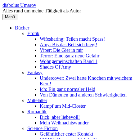
Springe
diabolus Umarov
zum
Alles rund um meine Tätigkeit als Autor
Inhalt
Menü
Bücher
Erotik
Wifesharing: Teilen macht Spass!
Amy: Bis das Bett sich biegt!
Viper: Die Gier in mir
Terror: Eine ganz neue Gefahr
Wohngemeinschaften Band 1
Shades Of Amy
Fantasy
Undercover: Zwei harte Knochen mit weichem
Kern!
Ich: Ein ganz normaler Held
Von Dämonen und anderen Schwierigkeiten
Mittelalter
Kampf um Mid-Closter
Romantik
Dick, aber liebevoll!
Mein Weihnachtswunder
Science-Fiction
Gefährlicher erster Kontakt