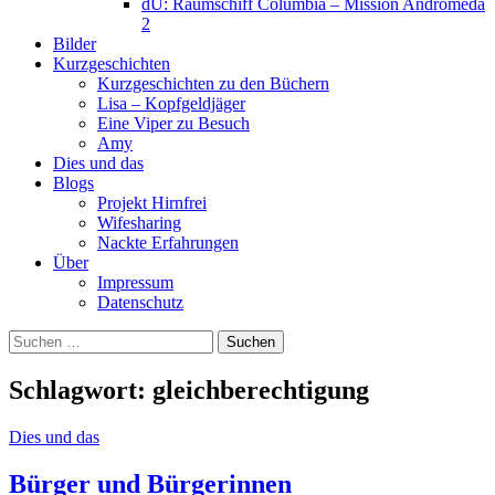
dU: Raumschiff Columbia – Mission Andromeda
2
Bilder
Kurzgeschichten
Kurzgeschichten zu den Büchern
Lisa – Kopfgeldjäger
Eine Viper zu Besuch
Amy
Dies und das
Blogs
Projekt Hirnfrei
Wifesharing
Nackte Erfahrungen
Über
Impressum
Datenschutz
Suchen
nach:
Schlagwort:
gleichberechtigung
Dies und das
Bürger und Bürgerinnen