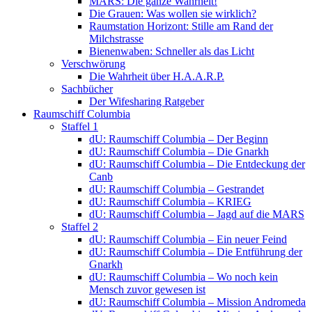
MARS: Die ganze Wahrheit!
Die Grauen: Was wollen sie wirklich?
Raumstation Horizont: Stille am Rand der
Milchstrasse
Bienenwaben: Schneller als das Licht
Verschwörung
Die Wahrheit über H.A.A.R.P.
Sachbücher
Der Wifesharing Ratgeber
Raumschiff Columbia
Staffel 1
dU: Raumschiff Columbia – Der Beginn
dU: Raumschiff Columbia – Die Gnarkh
dU: Raumschiff Columbia – Die Entdeckung der
Canb
dU: Raumschiff Columbia – Gestrandet
dU: Raumschiff Columbia – KRIEG
dU: Raumschiff Columbia – Jagd auf die MARS
Staffel 2
dU: Raumschiff Columbia – Ein neuer Feind
dU: Raumschiff Columbia – Die Entführung der
Gnarkh
dU: Raumschiff Columbia – Wo noch kein
Mensch zuvor gewesen ist
dU: Raumschiff Columbia – Mission Andromeda