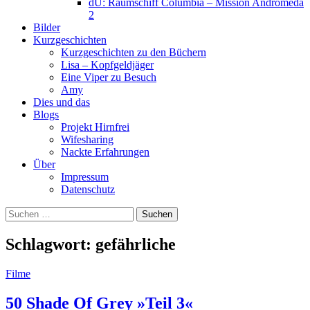
dU: Raumschiff Columbia – Mission Andromeda
2
Bilder
Kurzgeschichten
Kurzgeschichten zu den Büchern
Lisa – Kopfgeldjäger
Eine Viper zu Besuch
Amy
Dies und das
Blogs
Projekt Hirnfrei
Wifesharing
Nackte Erfahrungen
Über
Impressum
Datenschutz
Suchen
nach:
Schlagwort:
gefährliche
Filme
50 Shade Of Grey »Teil 3«