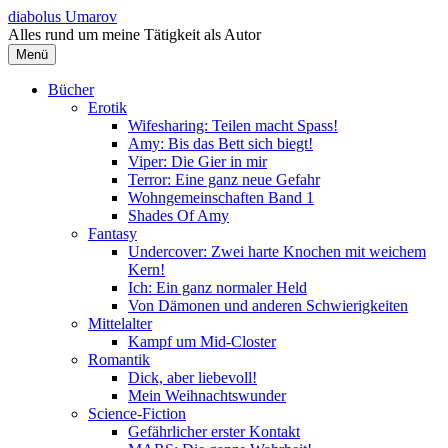
Springe
diabolus Umarov
zum
Alles rund um meine Tätigkeit als Autor
Inhalt
Menü
Bücher
Erotik
Wifesharing: Teilen macht Spass!
Amy: Bis das Bett sich biegt!
Viper: Die Gier in mir
Terror: Eine ganz neue Gefahr
Wohngemeinschaften Band 1
Shades Of Amy
Fantasy
Undercover: Zwei harte Knochen mit weichem
Kern!
Ich: Ein ganz normaler Held
Von Dämonen und anderen Schwierigkeiten
Mittelalter
Kampf um Mid-Closter
Romantik
Dick, aber liebevoll!
Mein Weihnachtswunder
Science-Fiction
Gefährlicher erster Kontakt