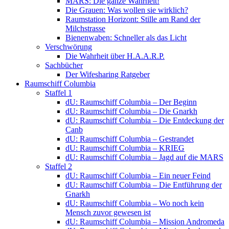
MARS: Die ganze Wahrheit!
Die Grauen: Was wollen sie wirklich?
Raumstation Horizont: Stille am Rand der
Milchstrasse
Bienenwaben: Schneller als das Licht
Verschwörung
Die Wahrheit über H.A.A.R.P.
Sachbücher
Der Wifesharing Ratgeber
Raumschiff Columbia
Staffel 1
dU: Raumschiff Columbia – Der Beginn
dU: Raumschiff Columbia – Die Gnarkh
dU: Raumschiff Columbia – Die Entdeckung der
Canb
dU: Raumschiff Columbia – Gestrandet
dU: Raumschiff Columbia – KRIEG
dU: Raumschiff Columbia – Jagd auf die MARS
Staffel 2
dU: Raumschiff Columbia – Ein neuer Feind
dU: Raumschiff Columbia – Die Entführung der
Gnarkh
dU: Raumschiff Columbia – Wo noch kein
Mensch zuvor gewesen ist
dU: Raumschiff Columbia – Mission Andromeda