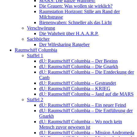
MARS: Die ganze Wahrheit!
Die Grauen: Was wollen sie wirklich?
Raumstation Horizont: Stille am Rand der
Milchstrasse
Bienenwaben: Schneller als das Licht
Verschwörung
Die Wahrheit über H.A.A.R.P.
Sachbücher
Der Wifesharing Ratgeber
Raumschiff Columbia
Staffel 1
dU: Raumschiff Columbia – Der Beginn
dU: Raumschiff Columbia – Die Gnarkh
dU: Raumschiff Columbia – Die Entdeckung der
Canb
dU: Raumschiff Columbia – Gestrandet
dU: Raumschiff Columbia – KRIEG
dU: Raumschiff Columbia – Jagd auf die MARS
Staffel 2
dU: Raumschiff Columbia – Ein neuer Feind
dU: Raumschiff Columbia – Die Entführung der
Gnarkh
dU: Raumschiff Columbia – Wo noch kein
Mensch zuvor gewesen ist
dU: Raumschiff Columbia – Mission Andromeda