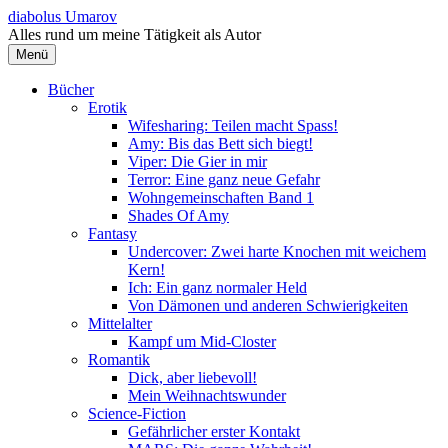
Springe
diabolus Umarov
zum
Alles rund um meine Tätigkeit als Autor
Inhalt
Menü
Bücher
Erotik
Wifesharing: Teilen macht Spass!
Amy: Bis das Bett sich biegt!
Viper: Die Gier in mir
Terror: Eine ganz neue Gefahr
Wohngemeinschaften Band 1
Shades Of Amy
Fantasy
Undercover: Zwei harte Knochen mit weichem
Kern!
Ich: Ein ganz normaler Held
Von Dämonen und anderen Schwierigkeiten
Mittelalter
Kampf um Mid-Closter
Romantik
Dick, aber liebevoll!
Mein Weihnachtswunder
Science-Fiction
Gefährlicher erster Kontakt