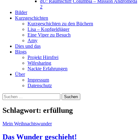
dU: Raumschiff Columbia – Mission Andromeda
2
Bilder
Kurzgeschichten
Kurzgeschichten zu den Büchern
Lisa – Kopfgeldjäger
Eine Viper zu Besuch
Amy
Dies und das
Blogs
Projekt Hirnfrei
Wifesharing
Nackte Erfahrungen
Über
Impressum
Datenschutz
Suchen
nach:
Schlagwort:
erfüllung
Mein Weihnachtswunder
Das Wunder geschieht!