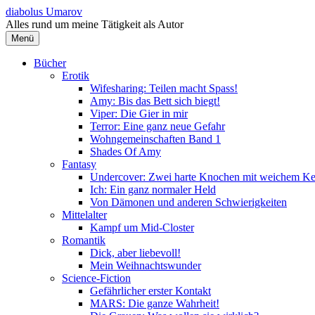
Springe
diabolus Umarov
zum
Alles rund um meine Tätigkeit als Autor
Inhalt
Menü
Bücher
Erotik
Wifesharing: Teilen macht Spass!
Amy: Bis das Bett sich biegt!
Viper: Die Gier in mir
Terror: Eine ganz neue Gefahr
Wohngemeinschaften Band 1
Shades Of Amy
Fantasy
Undercover: Zwei harte Knochen mit weichem Ke
Ich: Ein ganz normaler Held
Von Dämonen und anderen Schwierigkeiten
Mittelalter
Kampf um Mid-Closter
Romantik
Dick, aber liebevoll!
Mein Weihnachtswunder
Science-Fiction
Gefährlicher erster Kontakt
MARS: Die ganze Wahrheit!