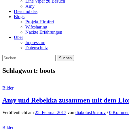
Eine Viper zu Besuch
Amy
Dies und das
Blogs
Projekt Hirnfrei
Wifesharing
Nackte Erfahrungen
Über
Impressum
Datenschutz
Suchen
nach:
Schlagwort:
boots
Bilder
Amy und Rebekka zusammen mit dem Lio
Veröffentlicht
am
25. Februar 2017
von
diabolusUmarov
/
0 Kommen
Bilder