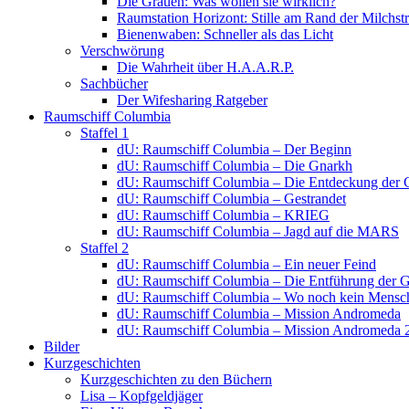
Die Grauen: Was wollen sie wirklich?
Raumstation Horizont: Stille am Rand der Milchstr
Bienenwaben: Schneller als das Licht
Verschwörung
Die Wahrheit über H.A.A.R.P.
Sachbücher
Der Wifesharing Ratgeber
Raumschiff Columbia
Staffel 1
dU: Raumschiff Columbia – Der Beginn
dU: Raumschiff Columbia – Die Gnarkh
dU: Raumschiff Columbia – Die Entdeckung der 
dU: Raumschiff Columbia – Gestrandet
dU: Raumschiff Columbia – KRIEG
dU: Raumschiff Columbia – Jagd auf die MARS
Staffel 2
dU: Raumschiff Columbia – Ein neuer Feind
dU: Raumschiff Columbia – Die Entführung der 
dU: Raumschiff Columbia – Wo noch kein Mensch
dU: Raumschiff Columbia – Mission Andromeda
dU: Raumschiff Columbia – Mission Andromeda 
Bilder
Kurzgeschichten
Kurzgeschichten zu den Büchern
Lisa – Kopfgeldjäger