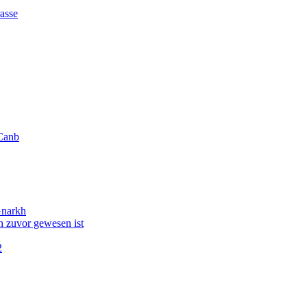
asse
Canb
Gnarkh
 zuvor gewesen ist
2