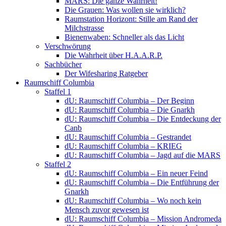
MARS: Die ganze Wahrheit!
Die Grauen: Was wollen sie wirklich?
Raumstation Horizont: Stille am Rand der
Milchstrasse
Bienenwaben: Schneller als das Licht
Verschwörung
Die Wahrheit über H.A.A.R.P.
Sachbücher
Der Wifesharing Ratgeber
Raumschiff Columbia
Staffel 1
dU: Raumschiff Columbia – Der Beginn
dU: Raumschiff Columbia – Die Gnarkh
dU: Raumschiff Columbia – Die Entdeckung der
Canb
dU: Raumschiff Columbia – Gestrandet
dU: Raumschiff Columbia – KRIEG
dU: Raumschiff Columbia – Jagd auf die MARS
Staffel 2
dU: Raumschiff Columbia – Ein neuer Feind
dU: Raumschiff Columbia – Die Entführung der
Gnarkh
dU: Raumschiff Columbia – Wo noch kein
Mensch zuvor gewesen ist
dU: Raumschiff Columbia – Mission Andromeda