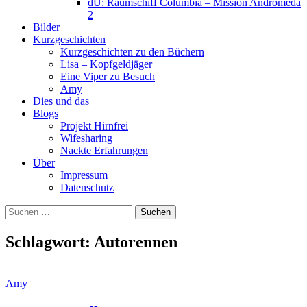
dU: Raumschiff Columbia – Mission Andromeda
2
Bilder
Kurzgeschichten
Kurzgeschichten zu den Büchern
Lisa – Kopfgeldjäger
Eine Viper zu Besuch
Amy
Dies und das
Blogs
Projekt Hirnfrei
Wifesharing
Nackte Erfahrungen
Über
Impressum
Datenschutz
Suchen
nach:
Schlagwort:
Autorennen
Amy