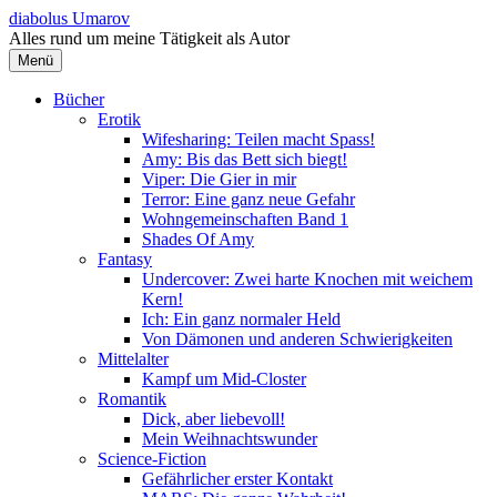
Springe
diabolus Umarov
zum
Alles rund um meine Tätigkeit als Autor
Inhalt
Menü
Bücher
Erotik
Wifesharing: Teilen macht Spass!
Amy: Bis das Bett sich biegt!
Viper: Die Gier in mir
Terror: Eine ganz neue Gefahr
Wohngemeinschaften Band 1
Shades Of Amy
Fantasy
Undercover: Zwei harte Knochen mit weichem
Kern!
Ich: Ein ganz normaler Held
Von Dämonen und anderen Schwierigkeiten
Mittelalter
Kampf um Mid-Closter
Romantik
Dick, aber liebevoll!
Mein Weihnachtswunder
Science-Fiction
Gefährlicher erster Kontakt