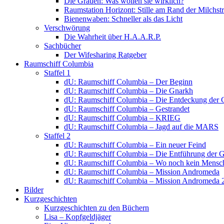
Die Grauen: Was wollen sie wirklich?
Raumstation Horizont: Stille am Rand der Milchstr
Bienenwaben: Schneller als das Licht
Verschwörung
Die Wahrheit über H.A.A.R.P.
Sachbücher
Der Wifesharing Ratgeber
Raumschiff Columbia
Staffel 1
dU: Raumschiff Columbia – Der Beginn
dU: Raumschiff Columbia – Die Gnarkh
dU: Raumschiff Columbia – Die Entdeckung der 
dU: Raumschiff Columbia – Gestrandet
dU: Raumschiff Columbia – KRIEG
dU: Raumschiff Columbia – Jagd auf die MARS
Staffel 2
dU: Raumschiff Columbia – Ein neuer Feind
dU: Raumschiff Columbia – Die Entführung der 
dU: Raumschiff Columbia – Wo noch kein Mensch
dU: Raumschiff Columbia – Mission Andromeda
dU: Raumschiff Columbia – Mission Andromeda 
Bilder
Kurzgeschichten
Kurzgeschichten zu den Büchern
Lisa – Kopfgeldjäger