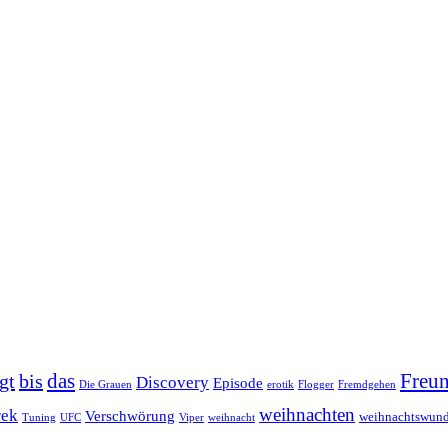
das
Freun
gt
bis
Discovery
Episode
Die Grauen
erotik
Flogger
Fremdgehen
weihnachten
rek
Verschwörung
weihnachtswund
Tuning
UFC
Viper
weihnacht