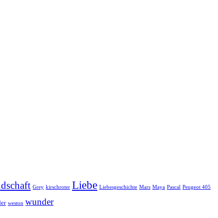
Liebe
dschaft
Grey
kirschroter
Liebesgeschichte
Mars
Maya
Pascal
Peugeot 405
wunder
er
weston