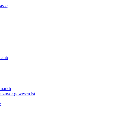
asse
Canb
Gnarkh
 zuvor gewesen ist
2