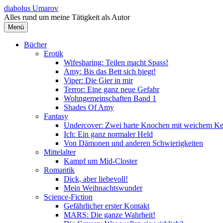
Springe
diabolus Umarov
zum
Alles rund um meine Tätigkeit als Autor
Inhalt
Menü
Bücher
Erotik
Wifesharing: Teilen macht Spass!
Amy: Bis das Bett sich biegt!
Viper: Die Gier in mir
Terror: Eine ganz neue Gefahr
Wohngemeinschaften Band 1
Shades Of Amy
Fantasy
Undercover: Zwei harte Knochen mit weichem Ke
Ich: Ein ganz normaler Held
Von Dämonen und anderen Schwierigkeiten
Mittelalter
Kampf um Mid-Closter
Romantik
Dick, aber liebevoll!
Mein Weihnachtswunder
Science-Fiction
Gefährlicher erster Kontakt
MARS: Die ganze Wahrheit!