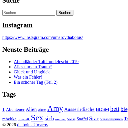
Suche
Suchen
nach:
Instagram
https://www.instagram.com/umarovdiabolus/
Neuste Beiträge
Abendländer Tafelrundefescht 2019
Alles nur ein Traum?
Glück und Unglück
Was ein Fehler!
Ein schöner Tag (Teil 2)
Tags
Amy
bett
bie
1
Alien
Ausserirdische
BDSM
Abenteuer
Aliens
Sex
sich
Star
T
rebekka
Staffel
Spass
Strassenrennen
romantik
sommer
© 2026
diabolus Umarov