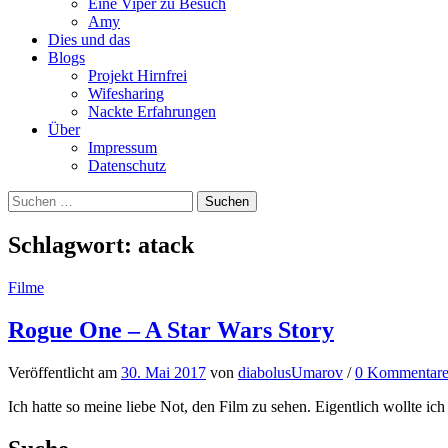
Eine Viper zu Besuch
Amy
Dies und das
Blogs
Projekt Hirnfrei
Wifesharing
Nackte Erfahrungen
Über
Impressum
Datenschutz
Suchen
nach:
Schlagwort:
atack
Filme
Rogue One – A Star Wars Story
Veröffentlicht
am
30. Mai 2017
von
diabolusUmarov
/
0 Kommentar
Ich hatte so meine liebe Not, den Film zu sehen. Eigentlich wollte ic