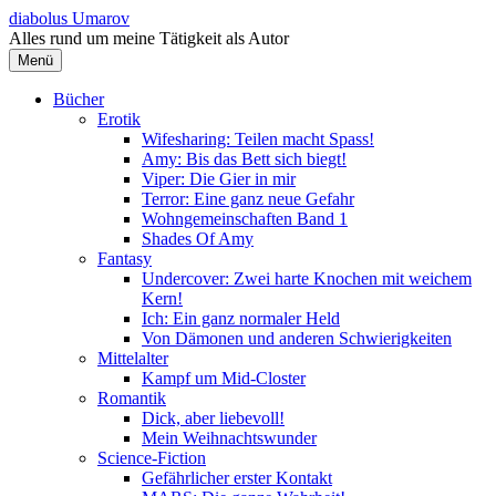
Springe
diabolus Umarov
zum
Alles rund um meine Tätigkeit als Autor
Inhalt
Menü
Bücher
Erotik
Wifesharing: Teilen macht Spass!
Amy: Bis das Bett sich biegt!
Viper: Die Gier in mir
Terror: Eine ganz neue Gefahr
Wohngemeinschaften Band 1
Shades Of Amy
Fantasy
Undercover: Zwei harte Knochen mit weichem
Kern!
Ich: Ein ganz normaler Held
Von Dämonen und anderen Schwierigkeiten
Mittelalter
Kampf um Mid-Closter
Romantik
Dick, aber liebevoll!
Mein Weihnachtswunder
Science-Fiction
Gefährlicher erster Kontakt