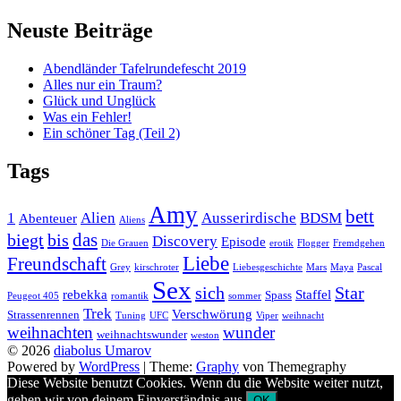
Neuste Beiträge
Abendländer Tafelrundefescht 2019
Alles nur ein Traum?
Glück und Unglück
Was ein Fehler!
Ein schöner Tag (Teil 2)
Tags
Amy
bett
1
Alien
Ausserirdische
BDSM
Abenteuer
Aliens
das
biegt
bis
Discovery
Episode
Die Grauen
erotik
Flogger
Fremdgehen
Liebe
Freundschaft
Grey
kirschroter
Liebesgeschichte
Mars
Maya
Pascal
Sex
sich
Star
rebekka
Staffel
Spass
Peugeot 405
romantik
sommer
Trek
Verschwörung
Strassenrennen
Tuning
UFC
Viper
weihnacht
weihnachten
wunder
weihnachtswunder
weston
© 2026
diabolus Umarov
Powered by
WordPress
|
Theme:
Graphy
von Themegraphy
Diese Website benutzt Cookies. Wenn du die Website weiter nutzt,
gehen wir von deinem Einverständnis aus.
OK