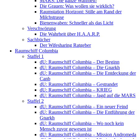
MARS: Die ganze Wahrheit!
Die Grauen: Was wollen sie wirklich?
Raumstation Horizont: Stille am Rand der
Milchstrasse
Bienenwaben: Schneller als das Licht
Verschwörung
Die Wahrheit über H.A.A.R.P.
Sachbücher
Der Wifesharing Ratgeber
Raumschiff Columbia
Staffel 1
dU: Raumschiff Columbia – Der Beginn
dU: Raumschiff Columbia – Die Gnarkh
dU: Raumschiff Columbia – Die Entdeckung der
Canb
dU: Raumschiff Columbia – Gestrandet
dU: Raumschiff Columbia – KRIEG
dU: Raumschiff Columbia – Jagd auf die MARS
Staffel 2
dU: Raumschiff Columbia – Ein neuer Feind
dU: Raumschiff Columbia – Die Entführung der
Gnarkh
dU: Raumschiff Columbia – Wo noch kein
Mensch zuvor gewesen ist
dU: Raumschiff Columbia – Mission Andromeda