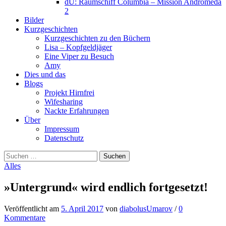
dU: Raumschiff Columbia – Mission Andromeda
2
Bilder
Kurzgeschichten
Kurzgeschichten zu den Büchern
Lisa – Kopfgeldjäger
Eine Viper zu Besuch
Amy
Dies und das
Blogs
Projekt Hirnfrei
Wifesharing
Nackte Erfahrungen
Über
Impressum
Datenschutz
Suchen
nach:
Alles
»Untergrund« wird endlich fortgesetzt!
Veröffentlicht
am
5. April 2017
von
diabolusUmarov
/
0
Kommentare