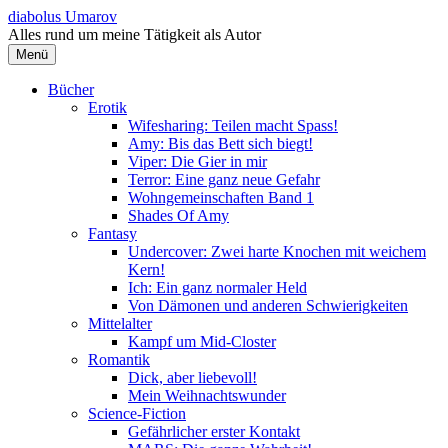
Springe
diabolus Umarov
zum
Alles rund um meine Tätigkeit als Autor
Inhalt
Menü
Bücher
Erotik
Wifesharing: Teilen macht Spass!
Amy: Bis das Bett sich biegt!
Viper: Die Gier in mir
Terror: Eine ganz neue Gefahr
Wohngemeinschaften Band 1
Shades Of Amy
Fantasy
Undercover: Zwei harte Knochen mit weichem
Kern!
Ich: Ein ganz normaler Held
Von Dämonen und anderen Schwierigkeiten
Mittelalter
Kampf um Mid-Closter
Romantik
Dick, aber liebevoll!
Mein Weihnachtswunder
Science-Fiction
Gefährlicher erster Kontakt