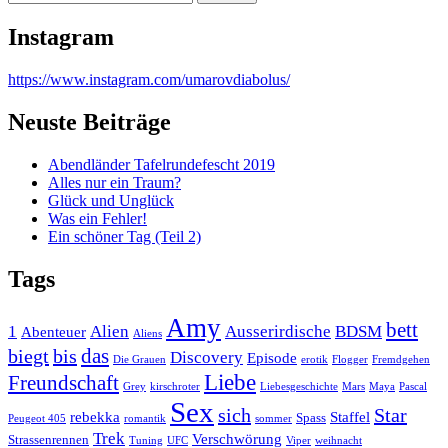
nach:
Instagram
https://www.instagram.com/umarovdiabolus/
Neuste Beiträge
Abendländer Tafelrundefescht 2019
Alles nur ein Traum?
Glück und Unglück
Was ein Fehler!
Ein schöner Tag (Teil 2)
Tags
Amy
bett
1
Alien
Ausserirdische
BDSM
Abenteuer
Aliens
das
biegt
bis
Discovery
Episode
Die Grauen
erotik
Flogger
Fremdgehen
Liebe
Freundschaft
Grey
kirschroter
Liebesgeschichte
Mars
Maya
Pascal
Sex
sich
Star
rebekka
Staffel
Spass
Peugeot 405
romantik
sommer
Trek
Verschwörung
Strassenrennen
Tuning
UFC
Viper
weihnacht