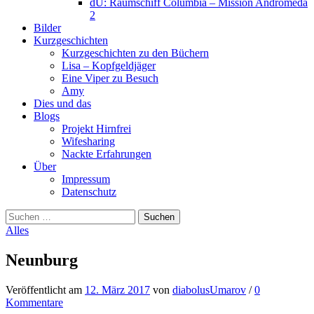
dU: Raumschiff Columbia – Mission Andromeda
2
Bilder
Kurzgeschichten
Kurzgeschichten zu den Büchern
Lisa – Kopfgeldjäger
Eine Viper zu Besuch
Amy
Dies und das
Blogs
Projekt Hirnfrei
Wifesharing
Nackte Erfahrungen
Über
Impressum
Datenschutz
Suchen
nach:
Alles
Neunburg
Veröffentlicht
am
12. März 2017
von
diabolusUmarov
/
0
Kommentare