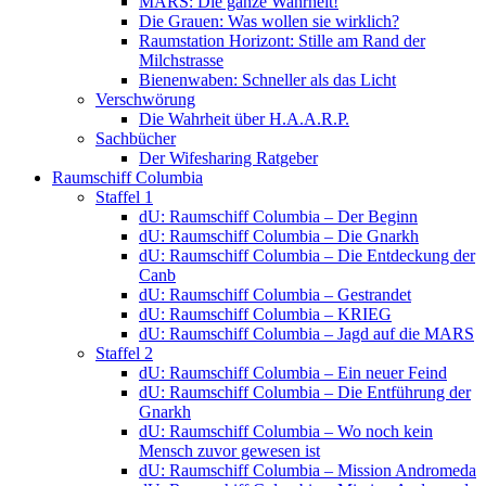
MARS: Die ganze Wahrheit!
Die Grauen: Was wollen sie wirklich?
Raumstation Horizont: Stille am Rand der
Milchstrasse
Bienenwaben: Schneller als das Licht
Verschwörung
Die Wahrheit über H.A.A.R.P.
Sachbücher
Der Wifesharing Ratgeber
Raumschiff Columbia
Staffel 1
dU: Raumschiff Columbia – Der Beginn
dU: Raumschiff Columbia – Die Gnarkh
dU: Raumschiff Columbia – Die Entdeckung der
Canb
dU: Raumschiff Columbia – Gestrandet
dU: Raumschiff Columbia – KRIEG
dU: Raumschiff Columbia – Jagd auf die MARS
Staffel 2
dU: Raumschiff Columbia – Ein neuer Feind
dU: Raumschiff Columbia – Die Entführung der
Gnarkh
dU: Raumschiff Columbia – Wo noch kein
Mensch zuvor gewesen ist
dU: Raumschiff Columbia – Mission Andromeda