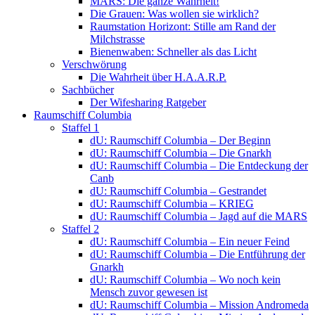
MARS: Die ganze Wahrheit!
Die Grauen: Was wollen sie wirklich?
Raumstation Horizont: Stille am Rand der
Milchstrasse
Bienenwaben: Schneller als das Licht
Verschwörung
Die Wahrheit über H.A.A.R.P.
Sachbücher
Der Wifesharing Ratgeber
Raumschiff Columbia
Staffel 1
dU: Raumschiff Columbia – Der Beginn
dU: Raumschiff Columbia – Die Gnarkh
dU: Raumschiff Columbia – Die Entdeckung der
Canb
dU: Raumschiff Columbia – Gestrandet
dU: Raumschiff Columbia – KRIEG
dU: Raumschiff Columbia – Jagd auf die MARS
Staffel 2
dU: Raumschiff Columbia – Ein neuer Feind
dU: Raumschiff Columbia – Die Entführung der
Gnarkh
dU: Raumschiff Columbia – Wo noch kein
Mensch zuvor gewesen ist
dU: Raumschiff Columbia – Mission Andromeda