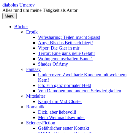
Springe
diabolus Umarov
zum
Alles rund um meine Tätigkeit als Autor
Inhalt
Menü
Bücher
Erotik
Wifesharing: Teilen macht Spass!
Amy: Bis das Bett sich biegt!
Viper: Die Gier in mir
Terror: Eine ganz neue Gefahr
Wohngemeinschaften Band 1
Shades Of Amy
Fantasy
Undercover: Zwei harte Knochen mit weichem
Kern!
Ich: Ein ganz normaler Held
Von Dämonen und anderen Schwierigkeiten
Mittelalter
Kampf um Mid-Closter
Romantik
Dick, aber liebevoll!
Mein Weihnachtswunder
Science-Fiction
Gefährlicher erster Kontakt