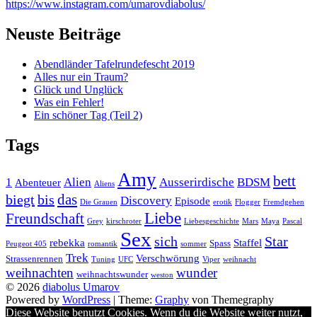
https://www.instagram.com/umarovdiabolus/
Neuste Beiträge
Abendländer Tafelrundefescht 2019
Alles nur ein Traum?
Glück und Unglück
Was ein Fehler!
Ein schöner Tag (Teil 2)
Tags
Amy
bett
1
Alien
Ausserirdische
BDSM
Abenteuer
Aliens
das
biegt
bis
Discovery
Episode
Die Grauen
erotik
Flogger
Fremdgehen
Liebe
Freundschaft
Grey
kirschroter
Liebesgeschichte
Mars
Maya
Pascal
Sex
sich
Star
rebekka
Staffel
Spass
Peugeot 405
romantik
sommer
Trek
Verschwörung
Strassenrennen
Tuning
UFC
Viper
weihnacht
weihnachten
wunder
weihnachtswunder
weston
© 2026
diabolus Umarov
Powered by
WordPress
|
Theme:
Graphy
von Themegraphy
Diese Website benutzt Cookies. Wenn du die Website weiter nutzt,