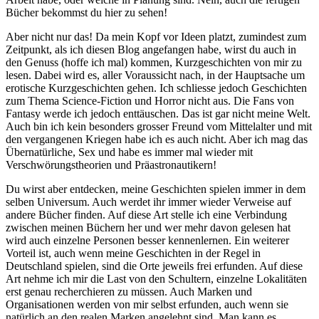
Bücher bekommst du hier zu sehen!
Aber nicht nur das! Da mein Kopf vor Ideen platzt, zumindest zum
Zeitpunkt, als ich diesen Blog angefangen habe, wirst du auch in
den Genuss (hoffe ich mal) kommen, Kurzgeschichten von mir zu
lesen. Dabei wird es, aller Voraussicht nach, in der Hauptsache um
erotische Kurzgeschichten gehen. Ich schliesse jedoch Geschichten
zum Thema Science-Fiction und Horror nicht aus. Die Fans von
Fantasy werde ich jedoch enttäuschen. Das ist gar nicht meine Welt.
Auch bin ich kein besonders grosser Freund vom Mittelalter und mit
den vergangenen Kriegen habe ich es auch nicht. Aber ich mag das
Übernatürliche, Sex und habe es immer mal wieder mit
Verschwörungstheorien und Präastronautikern!
Du wirst aber entdecken, meine Geschichten spielen immer in dem
selben Universum. Auch werdet ihr immer wieder Verweise auf
andere Bücher finden. Auf diese Art stelle ich eine Verbindung
zwischen meinen Büchern her und wer mehr davon gelesen hat
wird auch einzelne Personen besser kennenlernen. Ein weiterer
Vorteil ist, auch wenn meine Geschichten in der Regel in
Deutschland spielen, sind die Orte jeweils frei erfunden. Auf diese
Art nehme ich mir die Last von den Schultern, einzelne Lokalitäten
erst genau recherchieren zu müssen. Auch Marken und
Organisationen werden von mir selbst erfunden, auch wenn sie
natürlich an den realen Marken angelehnt sind. Man kann es