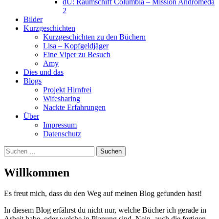
dU: Raumschiff Columbia – Mission Andromeda
2
Bilder
Kurzgeschichten
Kurzgeschichten zu den Büchern
Lisa – Kopfgeldjäger
Eine Viper zu Besuch
Amy
Dies und das
Blogs
Projekt Hirnfrei
Wifesharing
Nackte Erfahrungen
Über
Impressum
Datenschutz
Suchen
nach:
Willkommen
Es freut mich, dass du den Weg auf meinen Blog gefunden hast!
In diesem Blog erfährst du nicht nur, welche Bücher ich gerade in
Arbeit habe, oder welche in Planung sind. Nein, auch die fertigen