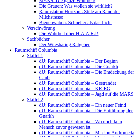
MARS: Die ganze Wahrheit!
Die Grauen: Was wollen sie wirklich?
Raumstation Horizont: Stille am Rand der
Milchstrasse
Bienenwaben: Schneller als das Licht
Verschwörung
Die Wahrheit über H.A.A.R.P.
Sachbücher
Der Wifesharing Ratgeber
Raumschiff Columbia
Staffel 1
dU: Raumschiff Columbia – Der Beginn
dU: Raumschiff Columbia – Die Gnarkh
dU: Raumschiff Columbia – Die Entdeckung der
Canb
dU: Raumschiff Columbia – Gestrandet
dU: Raumschiff Columbia – KRIEG
dU: Raumschiff Columbia – Jagd auf die MARS
Staffel 2
dU: Raumschiff Columbia – Ein neuer Feind
dU: Raumschiff Columbia – Die Entführung der
Gnarkh
dU: Raumschiff Columbia – Wo noch kein
Mensch zuvor gewesen ist
dU: Raumschiff Columbia – Mission Andromeda