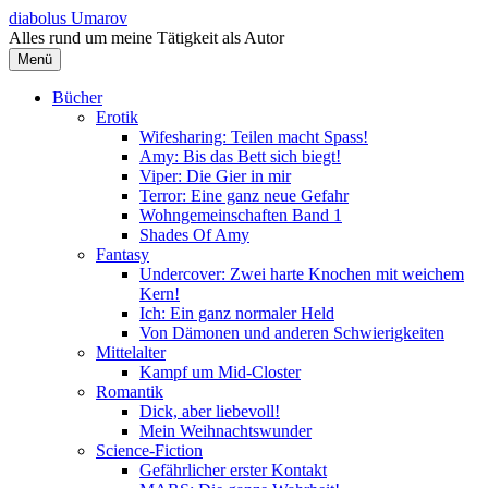
Springe
diabolus Umarov
zum
Alles rund um meine Tätigkeit als Autor
Inhalt
Menü
Bücher
Erotik
Wifesharing: Teilen macht Spass!
Amy: Bis das Bett sich biegt!
Viper: Die Gier in mir
Terror: Eine ganz neue Gefahr
Wohngemeinschaften Band 1
Shades Of Amy
Fantasy
Undercover: Zwei harte Knochen mit weichem
Kern!
Ich: Ein ganz normaler Held
Von Dämonen und anderen Schwierigkeiten
Mittelalter
Kampf um Mid-Closter
Romantik
Dick, aber liebevoll!
Mein Weihnachtswunder
Science-Fiction
Gefährlicher erster Kontakt