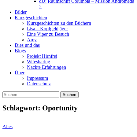
dU: Raumschiff Columbia – Mission Andromeda
2
Bilder
Kurzgeschichten
Kurzgeschichten zu den Büchern
Lisa – Kopfgeldjäger
Eine Viper zu Besuch
Amy
Dies und das
Blogs
Projekt Hirnfrei
Wifesharing
Nackte Erfahrungen
Über
Impressum
Datenschutz
Suchen
nach:
Schlagwort:
Oportunity
Alles