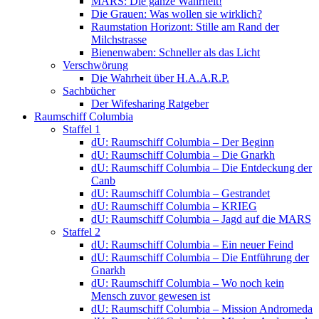
MARS: Die ganze Wahrheit!
Die Grauen: Was wollen sie wirklich?
Raumstation Horizont: Stille am Rand der
Milchstrasse
Bienenwaben: Schneller als das Licht
Verschwörung
Die Wahrheit über H.A.A.R.P.
Sachbücher
Der Wifesharing Ratgeber
Raumschiff Columbia
Staffel 1
dU: Raumschiff Columbia – Der Beginn
dU: Raumschiff Columbia – Die Gnarkh
dU: Raumschiff Columbia – Die Entdeckung der
Canb
dU: Raumschiff Columbia – Gestrandet
dU: Raumschiff Columbia – KRIEG
dU: Raumschiff Columbia – Jagd auf die MARS
Staffel 2
dU: Raumschiff Columbia – Ein neuer Feind
dU: Raumschiff Columbia – Die Entführung der
Gnarkh
dU: Raumschiff Columbia – Wo noch kein
Mensch zuvor gewesen ist
dU: Raumschiff Columbia – Mission Andromeda