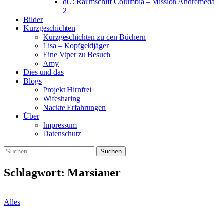
dU: Raumschiff Columbia – Mission Andromeda
2
Bilder
Kurzgeschichten
Kurzgeschichten zu den Büchern
Lisa – Kopfgeldjäger
Eine Viper zu Besuch
Amy
Dies und das
Blogs
Projekt Hirnfrei
Wifesharing
Nackte Erfahrungen
Über
Impressum
Datenschutz
Suchen
nach:
Schlagwort:
Marsianer
Alles