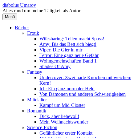
Springe
diabolus Umarov
zum
Alles rund um meine Tätigkeit als Autor
Inhalt
Menü
Bücher
Erotik
Wifesharing: Teilen macht Spass!
Amy: Bis das Bett sich biegt!
Viper: Die Gier in mir
Terror: Eine ganz neue Gefahr
Wohngemeinschaften Band 1
Shades Of Amy
Fantasy
Undercover: Zwei harte Knochen mit weichem
Kern!
Ich: Ein ganz normaler Held
Von Dämonen und anderen Schwierigkeiten
Mittelalter
Kampf um Mid-Closter
Romantik
Dick, aber liebevoll!
Mein Weihnachtswunder
Science-Fiction
Gefährlicher erster Kontakt