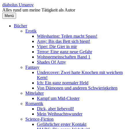
Springe
diabolus Umarov
zum
Alles rund um meine Tätigkeit als Autor
Inhalt
Menü
Bücher
Erotik
Wifesharing: Teilen macht Spass!
Amy: Bis das Bett sich biegt!
Viper: Die Gier in mir
Terror: Eine ganz neue Gefahr
Wohngemeinschaften Band 1
Shades Of Amy
Fantasy
Undercover: Zwei harte Knochen mit weichem
Kern!
Ich: Ein ganz normaler Held
Von Dämonen und anderen Schwierigkeiten
Mittelalter
Kampf um Mid-Closter
Romantik
Dick, aber liebevoll!
Mein Weihnachtswunder
Science-Fiction
Gefährlicher erster Kontakt