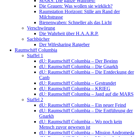
MARS: Die ganze Wahrheit!
Die Grauen: Was wollen sie wirklich?
Raumstation Horizont: Stille am Rand der
Milchstrasse
Bienenwaben: Schneller als das Licht
Verschwörung
Die Wahrheit über H.A.A.R.P.
Sachbücher
Der Wifesharing Ratgeber
Raumschiff Columbia
Staffel 1
dU: Raumschiff Columbia – Der Beginn
dU: Raumschiff Columbia – Die Gnarkh
dU: Raumschiff Columbia – Die Entdeckung der
Canb
dU: Raumschiff Columbia – Gestrandet
dU: Raumschiff Columbia – KRIEG
dU: Raumschiff Columbia – Jagd auf die MARS
Staffel 2
dU: Raumschiff Columbia – Ein neuer Feind
dU: Raumschiff Columbia – Die Entführung der
Gnarkh
dU: Raumschiff Columbia – Wo noch kein
Mensch zuvor gewesen ist
dU: Raumschiff Columbia – Mission Andromeda