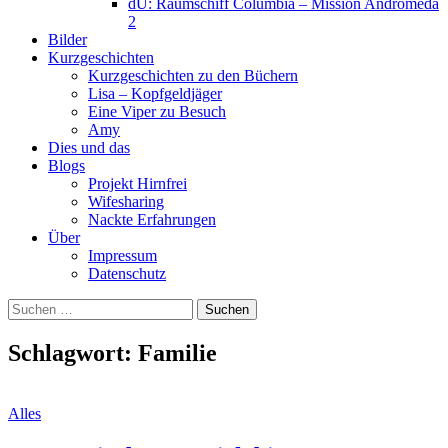
dU: Raumschiff Columbia – Mission Andromeda
2
Bilder
Kurzgeschichten
Kurzgeschichten zu den Büchern
Lisa – Kopfgeldjäger
Eine Viper zu Besuch
Amy
Dies und das
Blogs
Projekt Hirnfrei
Wifesharing
Nackte Erfahrungen
Über
Impressum
Datenschutz
Suchen
nach:
Schlagwort:
Familie
Alles