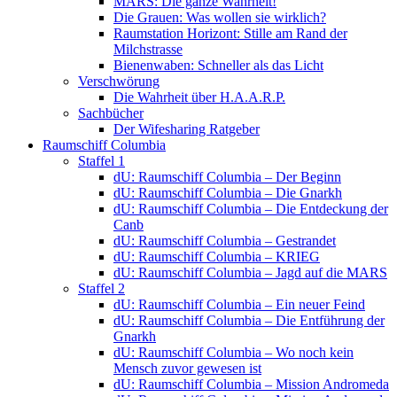
MARS: Die ganze Wahrheit!
Die Grauen: Was wollen sie wirklich?
Raumstation Horizont: Stille am Rand der
Milchstrasse
Bienenwaben: Schneller als das Licht
Verschwörung
Die Wahrheit über H.A.A.R.P.
Sachbücher
Der Wifesharing Ratgeber
Raumschiff Columbia
Staffel 1
dU: Raumschiff Columbia – Der Beginn
dU: Raumschiff Columbia – Die Gnarkh
dU: Raumschiff Columbia – Die Entdeckung der
Canb
dU: Raumschiff Columbia – Gestrandet
dU: Raumschiff Columbia – KRIEG
dU: Raumschiff Columbia – Jagd auf die MARS
Staffel 2
dU: Raumschiff Columbia – Ein neuer Feind
dU: Raumschiff Columbia – Die Entführung der
Gnarkh
dU: Raumschiff Columbia – Wo noch kein
Mensch zuvor gewesen ist
dU: Raumschiff Columbia – Mission Andromeda