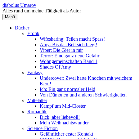
Springe
diabolus Umarov
zum
Alles rund um meine Tätigkeit als Autor
Inhalt
Menü
Bücher
Erotik
Wifesharing: Teilen macht Spass!
Amy: Bis das Bett sich biegt!
Viper: Die Gier in mir
Terror: Eine ganz neue Gefahr
Wohngemeinschaften Band 1
Shades Of Amy
Fantasy
Undercover: Zwei harte Knochen mit weichem
Kern!
Ich: Ein ganz normaler Held
Von Dämonen und anderen Schwierigkeiten
Mittelalter
Kampf um Mid-Closter
Romantik
Dick, aber liebevoll!
Mein Weihnachtswunder
Science-Fiction
Gefährlicher erster Kontakt