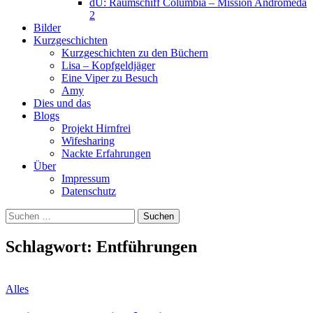
dU: Raumschiff Columbia – Mission Andromeda
2
Bilder
Kurzgeschichten
Kurzgeschichten zu den Büchern
Lisa – Kopfgeldjäger
Eine Viper zu Besuch
Amy
Dies und das
Blogs
Projekt Hirnfrei
Wifesharing
Nackte Erfahrungen
Über
Impressum
Datenschutz
Suchen
nach:
Schlagwort:
Entführungen
Alles