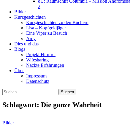
dU: Raumschiff Columbia – Mission Andromeda
2
Bilder
Kurzgeschichten
Kurzgeschichten zu den Büchern
Lisa – Kopfgeldjäger
Eine Viper zu Besuch
Amy
Dies und das
Blogs
Projekt Hirnfrei
Wifesharing
Nackte Erfahrungen
Über
Impressum
Datenschutz
Suchen
nach:
Schlagwort:
Die ganze Wahrheit
Bilder