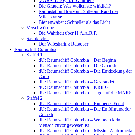
MARS: Die ganze Wahrheit!
Die Grauen: Was wollen sie wirklich?
Raumstation Horizont: Stille am Rand der
Milchstrasse
Bienenwaben: Schneller als das Licht
Verschwörung
Die Wahrheit über H.A.A.R.P.
Sachbücher
Der Wifesharing Ratgeber
Raumschiff Columbia
Staffel 1
dU: Raumschiff Columbia – Der Beginn
dU: Raumschiff Columbia – Die Gnarkh
dU: Raumschiff Columbia – Die Entdeckung der
Canb
dU: Raumschiff Columbia – Gestrandet
dU: Raumschiff Columbia – KRIEG
dU: Raumschiff Columbia – Jagd auf die MARS
Staffel 2
dU: Raumschiff Columbia – Ein neuer Feind
dU: Raumschiff Columbia – Die Entführung der
Gnarkh
dU: Raumschiff Columbia – Wo noch kein
Mensch zuvor gewesen ist
dU: Raumschiff Columbia – Mission Andromeda