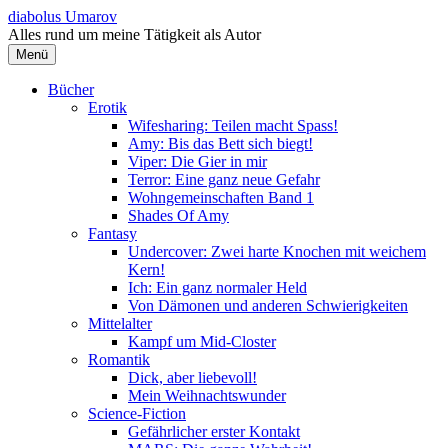
Springe
diabolus Umarov
zum
Alles rund um meine Tätigkeit als Autor
Inhalt
Menü
Bücher
Erotik
Wifesharing: Teilen macht Spass!
Amy: Bis das Bett sich biegt!
Viper: Die Gier in mir
Terror: Eine ganz neue Gefahr
Wohngemeinschaften Band 1
Shades Of Amy
Fantasy
Undercover: Zwei harte Knochen mit weichem
Kern!
Ich: Ein ganz normaler Held
Von Dämonen und anderen Schwierigkeiten
Mittelalter
Kampf um Mid-Closter
Romantik
Dick, aber liebevoll!
Mein Weihnachtswunder
Science-Fiction
Gefährlicher erster Kontakt