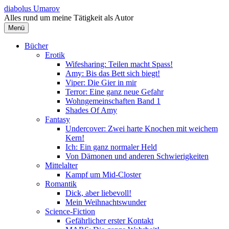
Springe
diabolus Umarov
zum
Alles rund um meine Tätigkeit als Autor
Inhalt
Menü
Bücher
Erotik
Wifesharing: Teilen macht Spass!
Amy: Bis das Bett sich biegt!
Viper: Die Gier in mir
Terror: Eine ganz neue Gefahr
Wohngemeinschaften Band 1
Shades Of Amy
Fantasy
Undercover: Zwei harte Knochen mit weichem
Kern!
Ich: Ein ganz normaler Held
Von Dämonen und anderen Schwierigkeiten
Mittelalter
Kampf um Mid-Closter
Romantik
Dick, aber liebevoll!
Mein Weihnachtswunder
Science-Fiction
Gefährlicher erster Kontakt