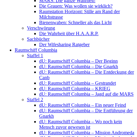
MARS: Die ganze Wahrheit!
Die Grauen: Was wollen sie wirklich?
Raumstation Horizont: Stille am Rand der
Milchstrasse
Bienenwaben: Schneller als das Licht
Verschwörung
Die Wahrheit über H.A.A.R.P.
Sachbücher
Der Wifesharing Ratgeber
Raumschiff Columbia
Staffel 1
dU: Raumschiff Columbia – Der Beginn
dU: Raumschiff Columbia – Die Gnarkh
dU: Raumschiff Columbia – Die Entdeckung der
Canb
dU: Raumschiff Columbia – Gestrandet
dU: Raumschiff Columbia – KRIEG
dU: Raumschiff Columbia – Jagd auf die MARS
Staffel 2
dU: Raumschiff Columbia – Ein neuer Feind
dU: Raumschiff Columbia – Die Entführung der
Gnarkh
dU: Raumschiff Columbia – Wo noch kein
Mensch zuvor gewesen ist
dU: Raumschiff Columbia – Mission Andromeda