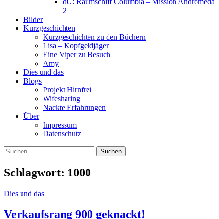
dU: Raumschiff Columbia – Mission Andromeda
2
Bilder
Kurzgeschichten
Kurzgeschichten zu den Büchern
Lisa – Kopfgeldjäger
Eine Viper zu Besuch
Amy
Dies und das
Blogs
Projekt Hirnfrei
Wifesharing
Nackte Erfahrungen
Über
Impressum
Datenschutz
Suchen
nach:
Schlagwort:
1000
Dies und das
Verkaufsrang 900 geknackt!